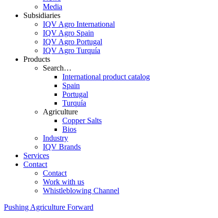
Media
Subsidiaries
IQV Agro International
IQV Agro Spain
IQV Agro Portugal
IQV Agro Turquía
Products
Search…
International product catalog
Spain
Portugal
Turquía
Agriculture
Copper Salts
Bios
Industry
IQV Brands
Services
Contact
Contact
Work with us
Whistleblowing Channel
Pushing Agriculture Forward