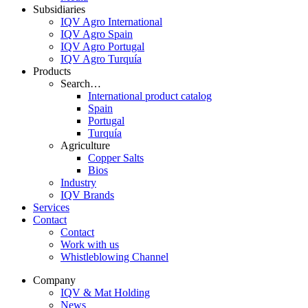
Subsidiaries
IQV Agro International
IQV Agro Spain
IQV Agro Portugal
IQV Agro Turquía
Products
Search…
International product catalog
Spain
Portugal
Turquía
Agriculture
Copper Salts
Bios
Industry
IQV Brands
Services
Contact
Contact
Work with us
Whistleblowing Channel
Company
IQV & Mat Holding
News