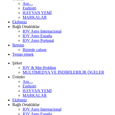
Ara…
Endüstri
HAYVAN YEMİ
MARKALAR
Ekibimiz
Bağlı Ortaklıklar
IQV Agro Internacional
IQV Agro España
IQV Agro Portugal
İletişim
Bizimle çalışın
Temas etmek
Şirket
IQV & Mat Holding
MULTİMEDYA VE İNDİRİLEBİLİR ÖGELER
Ürünler
Ara…
Endüstri
HAYVAN YEMİ
MARKALAR
Ekibimiz
Bağlı Ortaklıklar
IQV Agro Internacional
IQV Agro España