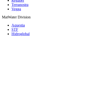
Regaber
Terranostra
Vegga
MatWater Division
Aquestia
STF
Hidroglobal