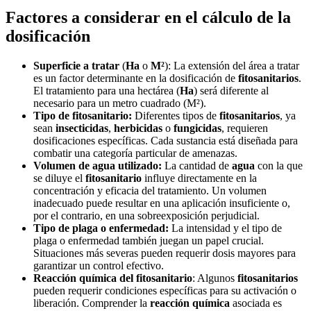
Factores a considerar en el cálculo de la
dosificación
Superficie a tratar
(
Ha
o
M²
): La extensión del área a tratar
es un factor determinante en la dosificación de
fitosanitarios
.
El tratamiento para una hectárea (
Ha
) será diferente al
necesario para un metro cuadrado (M²).
Tipo de fitosanitario:
Diferentes tipos de
fitosanitarios
, ya
sean
insecticidas
,
herbicidas
o
fungicidas
, requieren
dosificaciones específicas. Cada sustancia está diseñada para
combatir una categoría particular de amenazas.
Volumen de agua utilizado:
La cantidad de
agua
con la que
se diluye el
fitosanitario
influye directamente en la
concentración y eficacia del tratamiento. Un volumen
inadecuado puede resultar en una aplicación insuficiente o,
por el contrario, en una sobreexposición perjudicial.
Tipo de plaga o enfermedad:
La intensidad y el tipo de
plaga o enfermedad también juegan un papel crucial.
Situaciones más severas pueden requerir dosis mayores para
garantizar un control efectivo.
Reacción química del fitosanitario
: Algunos
fitosanitarios
pueden requerir condiciones específicas para su activación o
liberación. Comprender la
reacción química
asociada es