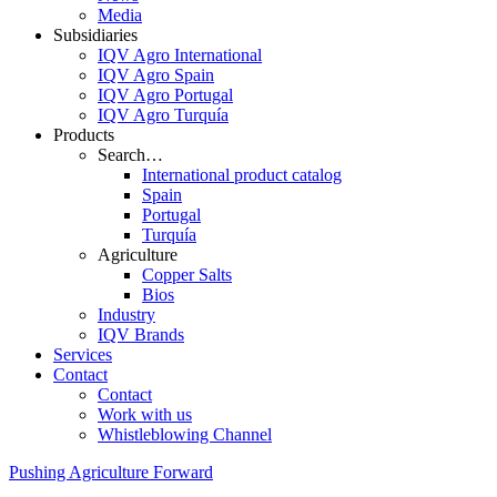
Media
Subsidiaries
IQV Agro International
IQV Agro Spain
IQV Agro Portugal
IQV Agro Turquía
Products
Search…
International product catalog
Spain
Portugal
Turquía
Agriculture
Copper Salts
Bios
Industry
IQV Brands
Services
Contact
Contact
Work with us
Whistleblowing Channel
Pushing Agriculture Forward