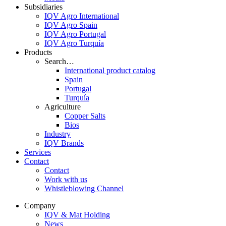
Subsidiaries
IQV Agro International
IQV Agro Spain
IQV Agro Portugal
IQV Agro Turquía
Products
Search…
International product catalog
Spain
Portugal
Turquía
Agriculture
Copper Salts
Bios
Industry
IQV Brands
Services
Contact
Contact
Work with us
Whistleblowing Channel
Company
IQV & Mat Holding
News