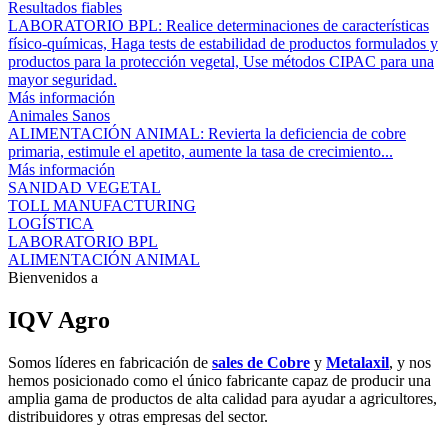
Resultados fiables
LABORATORIO BPL: Realice determinaciones de características
físico-químicas, Haga tests de estabilidad de productos formulados y
productos para la protección vegetal, Use métodos CIPAC para una
mayor seguridad.
Más información
Animales Sanos
ALIMENTACIÓN ANIMAL: Revierta la deficiencia de cobre
primaria, estimule el apetito, aumente la tasa de crecimiento...
Más información
SANIDAD VEGETAL
TOLL MANUFACTURING
LOGÍSTICA
LABORATORIO BPL
ALIMENTACIÓN ANIMAL
Bienvenidos a
IQV Agro
Somos líderes en fabricación de
sales de Cobre
y
Metalaxil
, y nos
hemos posicionado como el único fabricante capaz de producir una
amplia gama de productos de alta calidad para ayudar a agricultores,
distribuidores y otras empresas del sector.