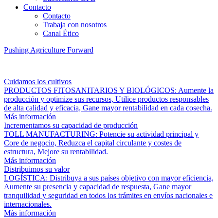
Contacto
Contacto
Trabaja con nosotros
Canal Ético
Pushing Agriculture Forward
Cuidamos los cultivos
PRODUCTOS FITOSANITARIOS Y BIOLÓGICOS: Aumente la
producción y optimize sus recursos, Utilice productos responsables
de alta calidad y eficacia, Gane mayor rentabilidad en cada cosecha.
Más información
Incrementamos su capacidad de producción
TOLL MANUFACTURING: Potencie su actividad principal y
Core de negocio, Reduzca el capital circulante y costes de
estructura, Mejore su rentabilidad.
Más información
Distribuimos su valor
LOGÍSTICA: Distribuya a sus países objetivo con mayor eficiencia,
Aumente su presencia y capacidad de respuesta, Gane mayor
tranquilidad y seguridad en todos los trámites en envíos nacionales e
internacionales.
Más información