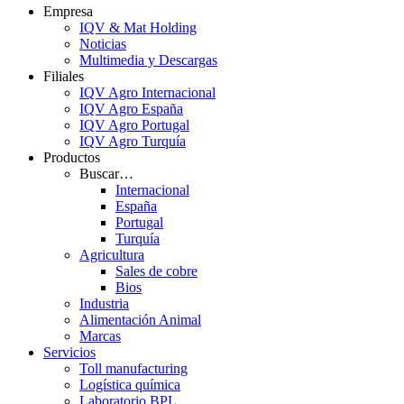
Empresa
IQV & Mat Holding
Noticias
Multimedia y Descargas
Filiales
IQV Agro Internacional
IQV Agro España
IQV Agro Portugal
IQV Agro Turquía
Productos
Buscar…
Internacional
España
Portugal
Turquía
Agricultura
Sales de cobre
Bios
Industria
Alimentación Animal
Marcas
Servicios
Toll manufacturing
Logística química
Laboratorio BPL