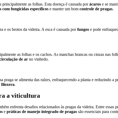
ta principalmente as folhas. Esta doença é causada por
ácaros
e se mani
 com fungicidas específicos
e manter um bom
controle de pragas
.
a e os brotos da videira. A esca é causada por
fungos
e pode enfraquec
cipalmente as folhas e os cachos. As manchas brancas ou cinzas nas fol
irculação de ar
no vinhedo.
sa praga se alimenta das raízes, enfraquecendo a planta e reduzindo a
 filoxera
.
a a viticultura
ém enfrenta desafios relacionados às pragas da videira. Entre essas p
os
e
práticas de manejo integrado de pragas
são essenciais para contr