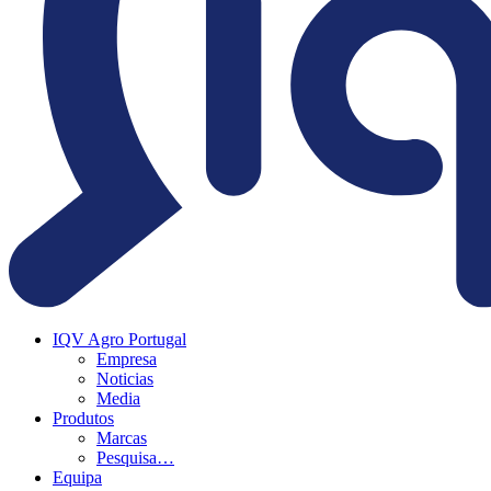
IQV Agro Portugal
Empresa
Noticias
Media
Produtos
Marcas
Pesquisa…
Equipa