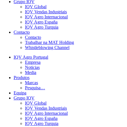
Grupo IQV
IQV Global
IQV Vendas Industriais
IQV Agro Internacional
IQV Agro España
IQV Agro Turquia
Contacto
Contacto
Trabalhar na MAT Holding
Whistleblowing Channel
IQV Agro Portugal
Empresa
Noticias
Media
Produtos
Marcas
Pesquisa…
Equipa
Grupo IQV
IQV Global
IQV Vendas Industriais
IQV Agro Internacional
IQV Agro España
IQV Agro Turquia