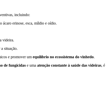
ventivas, incluindo:
 ácaro erinose, esca, míldio e oídio.
a videira.
 a situação.
ímicos e promover um
equilíbrio no ecossistema do vinhedo
.
so de fungicidas
e uma
atenção constante à saúde das videiras
, é