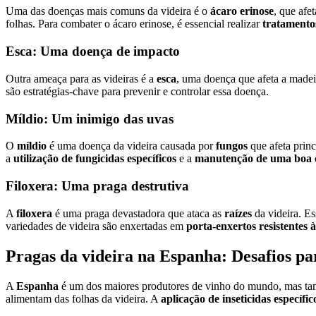
Uma das doenças mais comuns da videira é o
ácaro erinose
, que afe
folhas. Para combater o ácaro erinose, é essencial realizar
tratamentos
Esca: Uma doença de impacto
Outra ameaça para as videiras é a
esca
, uma doença que afeta a madeir
são estratégias-chave para prevenir e controlar essa doença.
Míldio: Um inimigo das uvas
O
míldio
é uma doença da videira causada por
fungos
que afeta prin
a
utilização de fungicidas específicos
e a
manutenção de uma boa c
Filoxera: Uma praga destrutiva
A
filoxera
é uma praga devastadora que ataca as
raízes
da videira. Es
variedades de videira são enxertadas em
porta-enxertos resistentes à
Pragas da videira na Espanha: Desafios par
A
Espanha
é um dos maiores produtores de vinho do mundo, mas tamb
alimentam das folhas da videira. A
aplicação de inseticidas específic