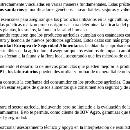
 estrechamente vinculadas en varias maneras fundamentales. Estas prácti
s sanitarios
y modificadores genéticos— sean fiables, seguros y váli
esenciales para asegurar que los productos utilizados en la agricultura, 
as prácticas realizan pruebas rigurosas para determinar la eficacia del p
 plantas, los suelos, la fauna o la salud humana.
undo requieren que los productos agrícolas cumplan con estándares est
stro y licencia de nuevos productos agrícolas. Estos datos son más pr
oridad Europea de Seguridad Alimentaria
, facilitando la aprobació
tenibles en la agricultura al asegurar que los estudios de impacto ambi
afectan a la fauna y la flora local, asegurando que los métodos de cul
mitiendo el desarrollo de nuevos productos que pueden mejorar la produ
PL
, los
laboratorios
pueden desarrollar y probar de manera fiable nue
 construir la confianza del consumidor en los productos agrícolas. Cua
den estar seguros de que los alimentos que consumen son seguros y de a
ra el sector agrícola, incluyendo pero no limitado a la evaluación de l
taminantes. Esto te permite, como cliente de
IQV Agro
, garantizar que
ad y seguridad.
orcionar asesoramiento técnico y apoyo en la interpretación de resulta