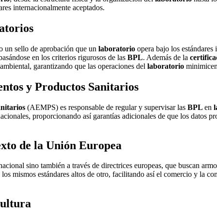
ares internacionalmente aceptados.
atorios
mo un sello de aprobación que un
laboratorio
opera bajo los estándares 
asándose en los criterios rigurosos de las
BPL
. Además de la
certific
n ambiental, garantizando que las operaciones del
laboratorio
minimicen
ntos y Productos Sanitarios
nitarios
(AEMPS) es responsable de regular y supervisar las
BPL
en
l
acionales, proporcionando así garantías adicionales de que los datos pro
exto de la Unión Europea
 nacional sino también a través de directrices europeas, que buscan arm
os mismos estándares altos de otro, facilitando así el comercio y la co
cultura