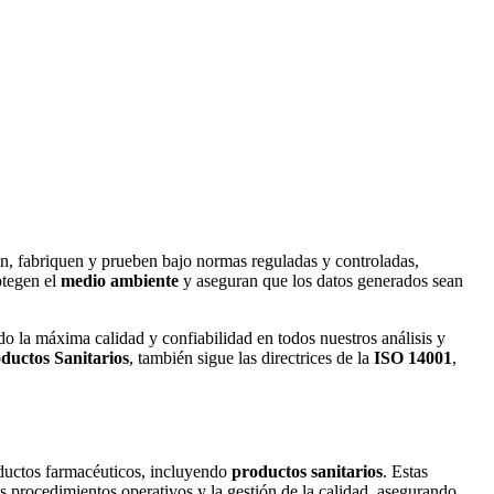
len, fabriquen y prueben bajo normas reguladas y controladas,
otegen el
medio ambiente
y aseguran que los datos generados sean
do la máxima calidad y confiabilidad en todos nuestros análisis y
ductos Sanitarios
, también sigue las directrices de la
ISO 14001
,
oductos farmacéuticos, incluyendo
productos sanitarios
. Estas
s procedimientos operativos y la gestión de la calidad, asegurando