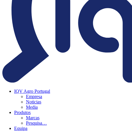
IQV Agro Portugal
Empresa
Noticias
Media
Produtos
Marcas
Pesquisa…
Equipa