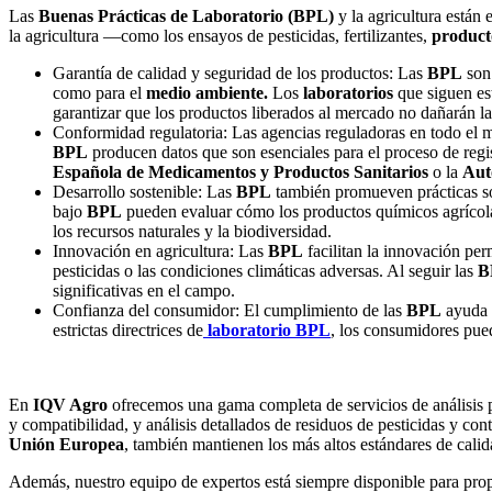
Las
Buenas Prácticas de Laboratorio (BPL)
y la agricultura están
la agricultura —como los ensayos de pesticidas, fertilizantes,
producto
Garantía de calidad y seguridad de los productos: Las
BPL
son 
como para el
medio ambiente.
Los
laboratorios
que siguen est
garantizar que los productos liberados al mercado no dañarán las
Conformidad regulatoria: Las agencias reguladoras en todo el m
BPL
producen datos que son esenciales para el proceso de regi
Española de Medicamentos y Productos Sanitarios
o la
Aut
Desarrollo sostenible: Las
BPL
también promueven prácticas sos
bajo
BPL
pueden evaluar cómo los productos químicos agrícolas 
los recursos naturales y la biodiversidad.
Innovación en agricultura: Las
BPL
facilitan la innovación per
pesticidas o las condiciones climáticas adversas. Al seguir las
B
significativas en el campo.
Confianza del consumidor: El cumplimiento de las
BPL
ayuda a
estrictas directrices de
laboratorio BPL
, los consumidores pue
En
IQV Agro
ofrecemos una gama completa de servicios de análisis pa
y compatibilidad, y análisis detallados de residuos de pesticidas y con
Unión Europea
, también mantienen los más altos estándares de calid
Además, nuestro equipo de expertos está siempre disponible para prop