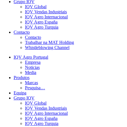
Grupo IQV
IQV Global
IQV Vendas Industriais
IQV Agro Internacional
IQV Agro España
IQV Agro Turquia
Contacto
Contacto
Trabalhar na MAT Holding
Whistleblowing Channel
IQV Agro Portugal
Empresa
Noticias
Media
Produtos
Marcas
Pesquisa…
Equipa
Grupo IQV
IQV Global
IQV Vendas Industriais
IQV Agro Internacional
IQV Agro España
IQV Agro Turquia