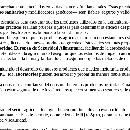
 estrechamente vinculadas en varias maneras fundamentales. Estas prácti
s sanitarios
y modificadores genéticos— sean fiables, seguros y váli
esenciales para asegurar que los productos utilizados en la agricultura, 
as prácticas realizan pruebas rigurosas para determinar la eficacia del p
 plantas, los suelos, la fauna o la salud humana.
undo requieren que los productos agrícolas cumplan con estándares est
stro y licencia de nuevos productos agrícolas. Estos datos son más pr
oridad Europea de Seguridad Alimentaria
, facilitando la aprobació
tenibles en la agricultura al asegurar que los estudios de impacto ambi
afectan a la fauna y la flora local, asegurando que los métodos de cul
mitiendo el desarrollo de nuevos productos que pueden mejorar la produ
PL
, los
laboratorios
pueden desarrollar y probar de manera fiable nue
 construir la confianza del consumidor en los productos agrícolas. Cua
den estar seguros de que los alimentos que consumen son seguros y de a
ra el sector agrícola, incluyendo pero no limitado a la evaluación de l
taminantes. Esto te permite, como cliente de
IQV Agro
, garantizar que
ad y seguridad.
orcionar asesoramiento técnico y apoyo en la interpretación de resulta