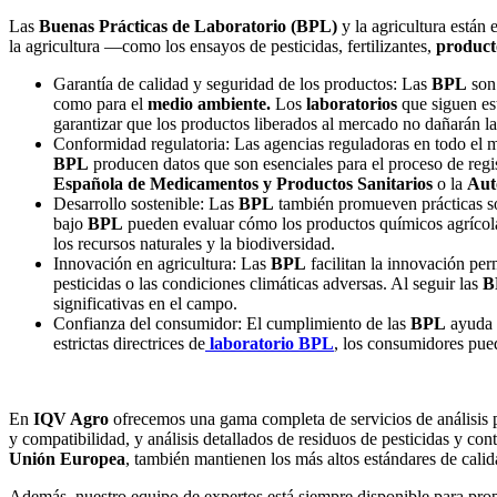
Las
Buenas Prácticas de Laboratorio (BPL)
y la agricultura están
la agricultura —como los ensayos de pesticidas, fertilizantes,
producto
Garantía de calidad y seguridad de los productos: Las
BPL
son 
como para el
medio ambiente.
Los
laboratorios
que siguen est
garantizar que los productos liberados al mercado no dañarán las
Conformidad regulatoria: Las agencias reguladoras en todo el m
BPL
producen datos que son esenciales para el proceso de regi
Española de Medicamentos y Productos Sanitarios
o la
Aut
Desarrollo sostenible: Las
BPL
también promueven prácticas sos
bajo
BPL
pueden evaluar cómo los productos químicos agrícolas 
los recursos naturales y la biodiversidad.
Innovación en agricultura: Las
BPL
facilitan la innovación per
pesticidas o las condiciones climáticas adversas. Al seguir las
B
significativas en el campo.
Confianza del consumidor: El cumplimiento de las
BPL
ayuda a
estrictas directrices de
laboratorio BPL
, los consumidores pue
En
IQV Agro
ofrecemos una gama completa de servicios de análisis pa
y compatibilidad, y análisis detallados de residuos de pesticidas y con
Unión Europea
, también mantienen los más altos estándares de calid
Además, nuestro equipo de expertos está siempre disponible para prop