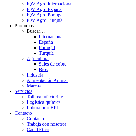
IQV Agro Internacional
IQV Agro España
IQV Agro Portugal
IQV Agro Turquía
Productos
Buscar…
Internacional
España
Portugal
Turquía
Agricultura
Sales de cobre
Bios
Industria
Alimentación Animal
Marcas
Servicios
Toll manufacturing
Logística química
Laboratorio BPL
Contacto
Contacto
Trabaja con nosotros
Canal Ético