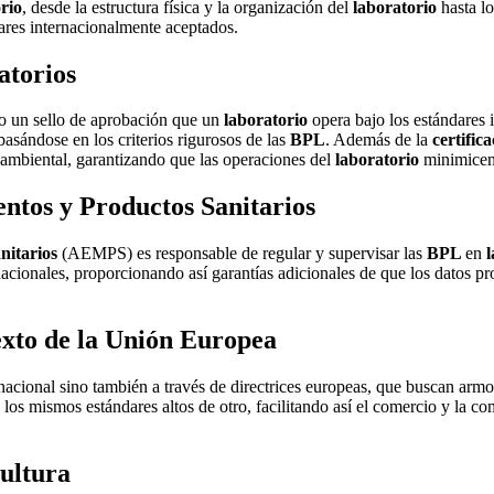
rio
, desde la estructura física y la organización del
laboratorio
hasta lo
ares internacionalmente aceptados.
atorios
mo un sello de aprobación que un
laboratorio
opera bajo los estándares 
asándose en los criterios rigurosos de las
BPL
. Además de la
certific
n ambiental, garantizando que las operaciones del
laboratorio
minimicen
ntos y Productos Sanitarios
nitarios
(AEMPS) es responsable de regular y supervisar las
BPL
en
l
acionales, proporcionando así garantías adicionales de que los datos pro
exto de la Unión Europea
 nacional sino también a través de directrices europeas, que buscan arm
os mismos estándares altos de otro, facilitando así el comercio y la co
cultura