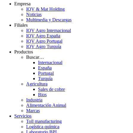
Empresa
IQV & Mat Holding
Noticias
Multimedia y Descargas
Filiales
IQV Agro Internacional
IQV Agro España
IQV Agro Portugal
IQV Agro Turquía
Productos
Buscar…
Internacional
España
Portugal
Turquía
Agricultura
Sales de cobre
Bios
Industria
Alimentación Animal
Marcas
Servicios
Toll manufacturing
Logística química
Laboratorio BPL