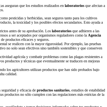
cas aseguran que los estudios realizados en
laboratorios
que afectan a
dos.
como pesticidas y herbicidas, sean seguros tanto para los cultivos
roducto, la toxicidad y los posibles efectos secundarios. Esto ayuda a
rictos antes de su aprobación. Los
laboratorios
que adhieren a las
opensos a ser aceptados por organismos reguladores como la
Agencia
n de productos eficaces y seguros.
ental se realicen con la mayor rigurosidad. Por ejemplo, las pruebas
tivo no solo sean efectivos sino también sostenibles y que conserven
ctividad agrícola y combatir problemas como las plagas resistentes a
vos productos y técnicas que eventualmente se traducen en mejoras
ndo los agricultores utilizan productos que han sido probados bajo
lta calidad.
a seguridad y eficacia de
productos sanitarios
, estudios de estabilidad
 tus productos no sólo cumplen con las regulaciones más estrictas de la
dos, ayudándote a tomar decisiones informadas sobre tus productos y