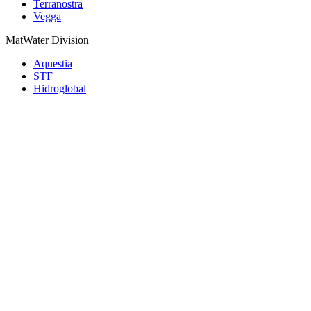
Terranostra
Vegga
MatWater Division
Aquestia
STF
Hidroglobal