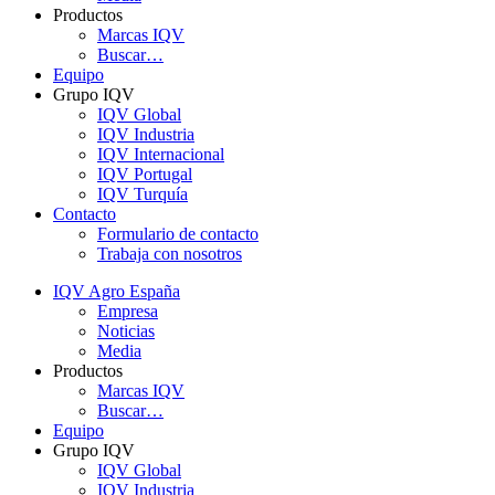
Productos
Marcas IQV
Buscar…
Equipo
Grupo IQV
IQV Global
IQV Industria
IQV Internacional
IQV Portugal
IQV Turquía
Contacto
Formulario de contacto
Trabaja con nosotros
IQV Agro España
Empresa
Noticias
Media
Productos
Marcas IQV
Buscar…
Equipo
Grupo IQV
IQV Global
IQV Industria