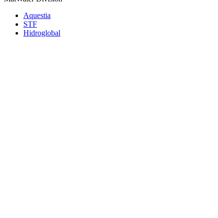
Aquestia
STF
Hidroglobal