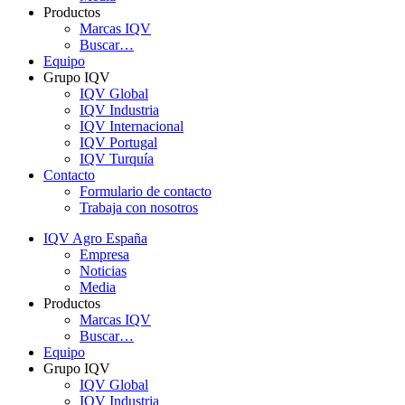
Productos
Marcas IQV
Buscar…
Equipo
Grupo IQV
IQV Global
IQV Industria
IQV Internacional
IQV Portugal
IQV Turquía
Contacto
Formulario de contacto
Trabaja con nosotros
IQV Agro España
Empresa
Noticias
Media
Productos
Marcas IQV
Buscar…
Equipo
Grupo IQV
IQV Global
IQV Industria