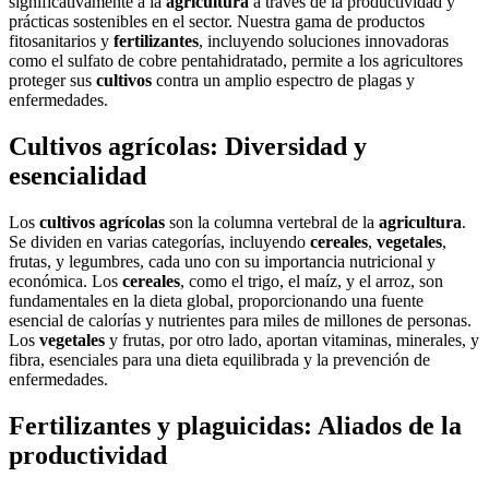
significativamente a la
agricultura
a través de la productividad y
prácticas sostenibles en el sector. Nuestra gama de productos
fitosanitarios y
fertilizantes
, incluyendo soluciones innovadoras
como el sulfato de cobre pentahidratado, permite a los agricultores
proteger sus
cultivos
contra un amplio espectro de plagas y
enfermedades.
Cultivos agrícolas: Diversidad y
esencialidad
Los
cultivos agrícolas
son la columna vertebral de la
agricultura
.
Se dividen en varias categorías, incluyendo
cereales
,
vegetales
,
frutas, y legumbres, cada uno con su importancia nutricional y
económica. Los
cereales
, como el trigo, el maíz, y el arroz, son
fundamentales en la dieta global, proporcionando una fuente
esencial de calorías y nutrientes para miles de millones de personas.
Los
vegetales
y frutas, por otro lado, aportan vitaminas, minerales, y
fibra, esenciales para una dieta equilibrada y la prevención de
enfermedades.
Fertilizantes y plaguicidas: Aliados de la
productividad