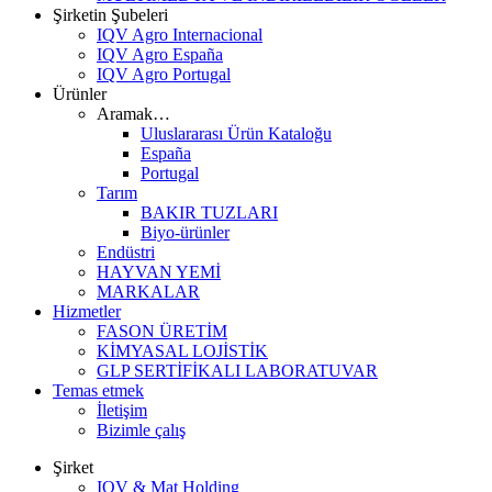
Şirketin Şubeleri
IQV Agro Internacional
IQV Agro España
IQV Agro Portugal
Ürünler
Aramak…
Uluslararası Ürün Kataloğu
España
Portugal
Tarım
BAKIR TUZLARI
Biyo-ürünler
Endüstri
HAYVAN YEMİ
MARKALAR
Hizmetler
FASON ÜRETİM
KİMYASAL LOJİSTİK
GLP SERTİFİKALI LABORATUVAR
Temas etmek
İletişim
Bizimle çalış
Şirket
IQV & Mat Holding