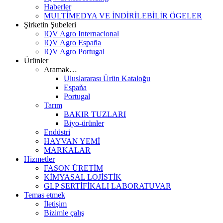
Haberler
MULTİMEDYA VE İNDİRİLEBİLİR ÖGELER
Şirketin Şubeleri
IQV Agro Internacional
IQV Agro España
IQV Agro Portugal
Ürünler
Aramak…
Uluslararası Ürün Kataloğu
España
Portugal
Tarım
BAKIR TUZLARI
Biyo-ürünler
Endüstri
HAYVAN YEMİ
MARKALAR
Hizmetler
FASON ÜRETİM
KİMYASAL LOJİSTİK
GLP SERTİFİKALI LABORATUVAR
Temas etmek
İletişim
Bizimle çalış