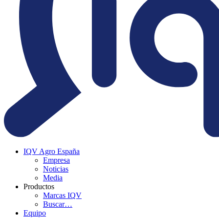
IQV Agro España
Empresa
Noticias
Media
Productos
Marcas IQV
Buscar…
Equipo