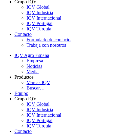
Grupo IQV
IQV Global
IQV Industria
IQV Internacional
IQV Portugal
IQV Turquía
Contacto
Formulario de contacto
Trabaja con nosotros
IQV Agro España
Empresa
Noticias
Media
Productos
Marcas IQV
Buscar…
Equipo
Grupo IQV
IQV Global
IQV Industria
IQV Internacional
IQV Portugal
IQV Turquía
Contacto