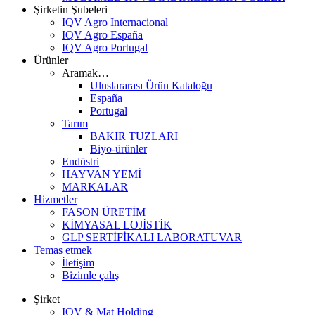
Şirketin Şubeleri
IQV Agro Internacional
IQV Agro España
IQV Agro Portugal
Ürünler
Aramak…
Uluslararası Ürün Kataloğu
España
Portugal
Tarım
BAKIR TUZLARI
Biyo-ürünler
Endüstri
HAYVAN YEMİ
MARKALAR
Hizmetler
FASON ÜRETİM
KİMYASAL LOJİSTİK
GLP SERTİFİKALI LABORATUVAR
Temas etmek
İletişim
Bizimle çalış
Şirket
IQV & Mat Holding