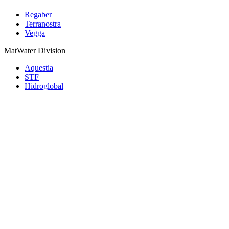
Regaber
Terranostra
Vegga
MatWater Division
Aquestia
STF
Hidroglobal