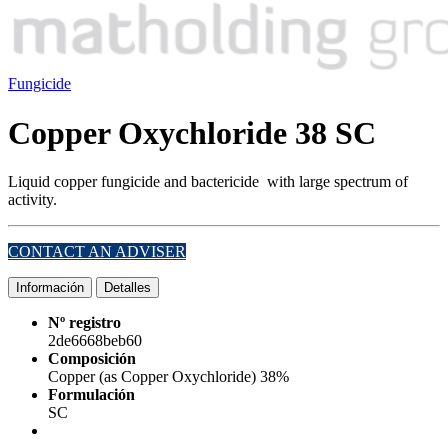
Fungicide
Copper Oxychloride 38 SC
Liquid copper fungicide and bactericide
with large spectrum of
activity.
CONTACT AN ADVISER
Información
Detalles
Nº registro
2de6668beb60
Composición
Copper (as Copper Oxychloride) 38%
Formulación
SC