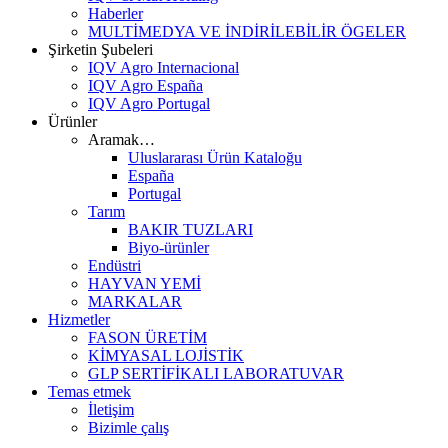
Haberler
MULTİMEDYA VE İNDİRİLEBİLİR ÖGELER
Şirketin Şubeleri
IQV Agro Internacional
IQV Agro España
IQV Agro Portugal
Ürünler
Aramak…
Uluslararası Ürün Kataloğu
España
Portugal
Tarım
BAKIR TUZLARI
Biyo-ürünler
Endüstri
HAYVAN YEMİ
MARKALAR
Hizmetler
FASON ÜRETİM
KİMYASAL LOJİSTİK
GLP SERTİFİKALI LABORATUVAR
Temas etmek
İletişim
Bizimle çalış