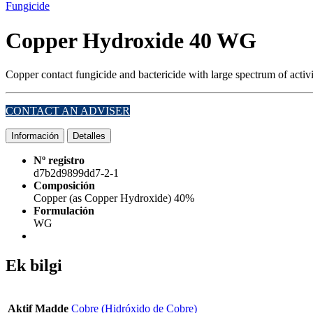
Fungicide
Copper Hydroxide 40 WG
Copper contact fungicide and bactericide with large spectrum of activi
CONTACT AN ADVISER
Información
Detalles
Nº registro
d7b2d9899dd7-2-1
Composición
Copper (as Copper Hydroxide) 40%
Formulación
WG
Ek bilgi
Aktif Madde
Cobre (Hidróxido de Cobre)