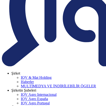
Şirket
IQV & Mat Holding
Haberler
MULTİMEDYA VE İNDİRİLEBİLİR ÖGELER
Şirketin Şubeleri
IQV Agro Internacional
IQV Agro España
IQV Agro Portugal