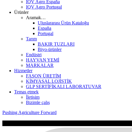
IQV Agro España
IQV Agro Portugal
Ürünler
Aramak…
Uluslararası Ürün Kataloğu
España
Portugal
Tarım
BAKIR TUZLARI
Biyo-ürünler
Endüstri
HAYVAN YEMİ
MARKALAR
Hizmetler
FASON ÜRETİM
KİMYASAL LOJİSTİK
GLP SERTİFİKALI LABORATUVAR
Temas etmek
İletişim
Bizimle çalış
Pushing Agriculture Forward