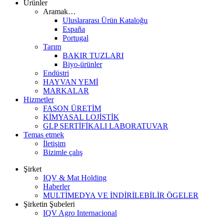
Ürünler
Aramak…
Uluslararası Ürün Kataloğu
España
Portugal
Tarım
BAKIR TUZLARI
Biyo-ürünler
Endüstri
HAYVAN YEMİ
MARKALAR
Hizmetler
FASON ÜRETİM
KİMYASAL LOJİSTİK
GLP SERTİFİKALI LABORATUVAR
Temas etmek
İletişim
Bizimle çalış
Şirket
IQV & Mat Holding
Haberler
MULTİMEDYA VE İNDİRİLEBİLİR ÖGELER
Şirketin Şubeleri
IQV Agro Internacional