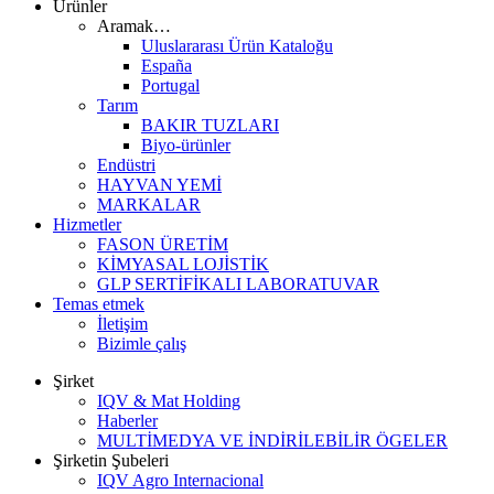
Ürünler
Aramak…
Uluslararası Ürün Kataloğu
España
Portugal
Tarım
BAKIR TUZLARI
Biyo-ürünler
Endüstri
HAYVAN YEMİ
MARKALAR
Hizmetler
FASON ÜRETİM
KİMYASAL LOJİSTİK
GLP SERTİFİKALI LABORATUVAR
Temas etmek
İletişim
Bizimle çalış
Şirket
IQV & Mat Holding
Haberler
MULTİMEDYA VE İNDİRİLEBİLİR ÖGELER
Şirketin Şubeleri
IQV Agro Internacional