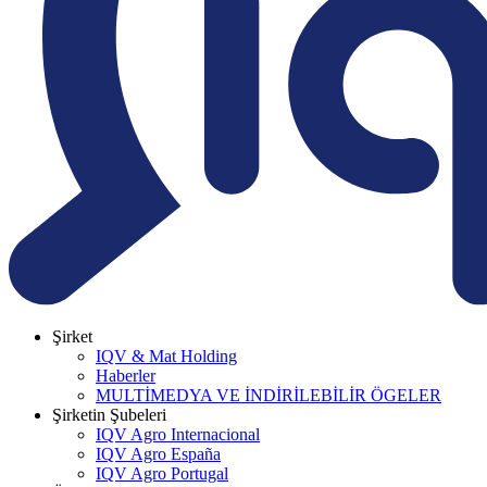
Şirket
IQV & Mat Holding
Haberler
MULTİMEDYA VE İNDİRİLEBİLİR ÖGELER
Şirketin Şubeleri
IQV Agro Internacional
IQV Agro España
IQV Agro Portugal