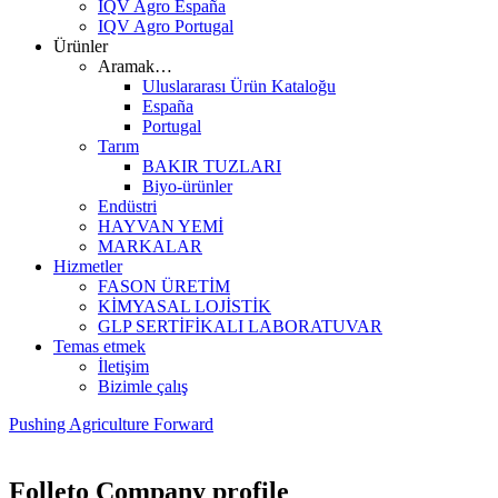
IQV Agro España
IQV Agro Portugal
Ürünler
Aramak…
Uluslararası Ürün Kataloğu
España
Portugal
Tarım
BAKIR TUZLARI
Biyo-ürünler
Endüstri
HAYVAN YEMİ
MARKALAR
Hizmetler
FASON ÜRETİM
KİMYASAL LOJİSTİK
GLP SERTİFİKALI LABORATUVAR
Temas etmek
İletişim
Bizimle çalış
Pushing Agriculture Forward
Folleto Company profile