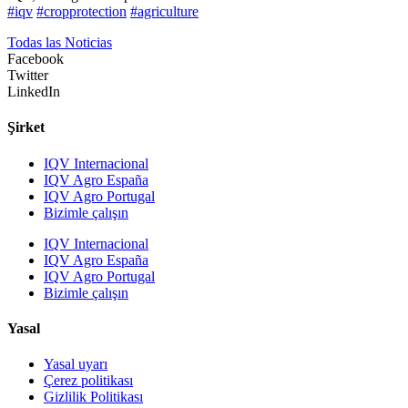
#iqv
#cropprotection
#agriculture
Todas las Noticias
Facebook
Twitter
LinkedIn
Şirket
IQV Internacional
IQV Agro España
IQV Agro Portugal
Bizimle çalışın
IQV Internacional
IQV Agro España
IQV Agro Portugal
Bizimle çalışın
Yasal
Yasal uyarı
Çerez politikası
Gizlilik Politikası