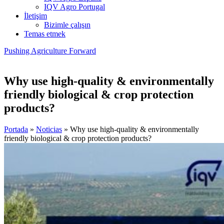
IQV Agro Portugal
İletişim
Bizimle çalışın
Temas etmek
Pushing Agriculture Forward
Why use high-quality & environmentally
friendly biological & crop protection
products?
Portada
»
Noticias
»
Why use high-quality & environmentally
friendly biological & crop protection products?