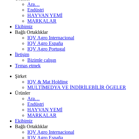
Ara…
Endüstri
HAYVAN YEMİ
MARKALAR
Ekibimiz
Bağlı Ortaklıklar
IQV Agro Internacional
IQV Agro España
IQV Agro Portugal
İletişim
Bizimle çalışın
Temas etmek
Şirket
IQV & Mat Holding
MULTİMEDYA VE İNDİRİLEBİLİR ÖGELER
Ürünler
Ara…
Endüstri
HAYVAN YEMİ
MARKALAR
Ekibimiz
Bağlı Ortaklıklar
IQV Agro Internacional
IQV Agro España