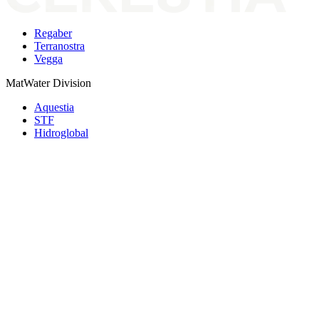
Regaber
Terranostra
Vegga
MatWater Division
Aquestia
STF
Hidroglobal