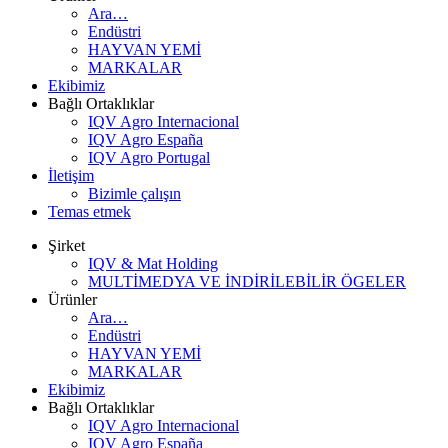
Ara…
Endüstri
HAYVAN YEMİ
MARKALAR
Ekibimiz
Bağlı Ortaklıklar
IQV Agro Internacional
IQV Agro España
IQV Agro Portugal
İletişim
Bizimle çalışın
Temas etmek
Şirket
IQV & Mat Holding
MULTİMEDYA VE İNDİRİLEBİLİR ÖGELER
Ürünler
Ara…
Endüstri
HAYVAN YEMİ
MARKALAR
Ekibimiz
Bağlı Ortaklıklar
IQV Agro Internacional
IQV Agro España