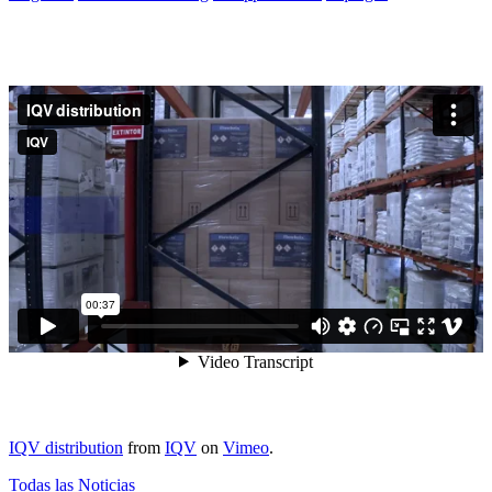
IQV distribution
from
IQV
on
Vimeo
.
Todas las Noticias