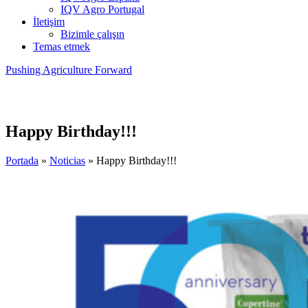
IQV Agro Portugal
İletişim
Bizimle çalışın
Temas etmek
Pushing Agriculture Forward
Happy Birthday!!!
Portada
»
Noticias
»
Happy Birthday!!!