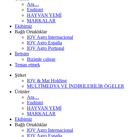
Ara…
Endüstri
HAYVAN YEMİ
MARKALAR
Ekibimiz
Bağlı Ortaklıklar
IQV Agro Internacional
IQV Agro España
IQV Agro Portugal
İletişim
Bizimle çalışın
Temas etmek
Şirket
IQV & Mat Holding
MULTİMEDYA VE İNDİRİLEBİLİR ÖGELER
Ürünler
Ara…
Endüstri
HAYVAN YEMİ
MARKALAR
Ekibimiz
Bağlı Ortaklıklar
IQV Agro Internacional
IQV Agro España