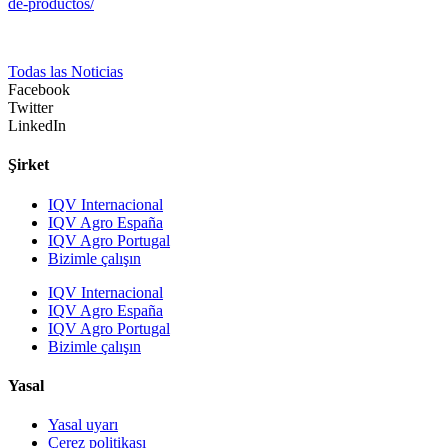
de-productos/
Todas las Noticias
Facebook
Twitter
LinkedIn
Şirket
IQV Internacional
IQV Agro España
IQV Agro Portugal
Bizimle çalışın
IQV Internacional
IQV Agro España
IQV Agro Portugal
Bizimle çalışın
Yasal
Yasal uyarı
Çerez politikası