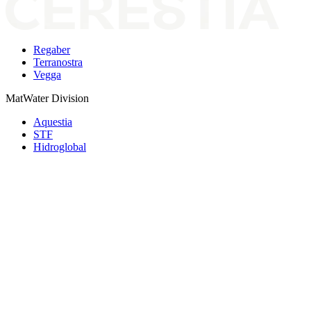
Regaber
Terranostra
Vegga
MatWater Division
Aquestia
STF
Hidroglobal