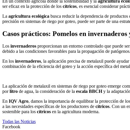
En un contexto agrícola donde la sostenibilidad y la
agricultura ecol
ser eficaz en la protección de los
cítricos
, es esencial considerar prác
La
agricultura ecológica
busca reducir la dependencia de productos q
precisión en sistemas de riego por goteo, puede ser parte de una estrat
Casos prácticos: Pomelos en invernaderos y
Los
invernaderos
proporcionan un entorno controlado que puede ser 
debido a las condiciones favorables para la propagación de patógenos. 
En los
invernaderos
, la aplicación precisa de metalaxil puede ayudar
combinación de la eficiencia del goteo y la acción específica del meta
La aplicación de metalaxil en sistemas de riego por goteo emerge como
por
litro
de agua, la consideración de la
escala BBCH
y la adaptació
En
IQV Agro
, damos la importancia de equilibrar la protección de lo
a las necesidades específicas de los productores de
cítricos
. Con un en
sostenible para los
cítricos
en la agricultura moderna.
Todas las Noticias
Facebook