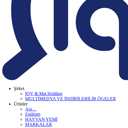
Şirket
IQV & Mat Holding
MULTİMEDYA VE İNDİRİLEBİLİR ÖGELER
Ürünler
Ara…
Endüstri
HAYVAN YEMİ
MARKALAR