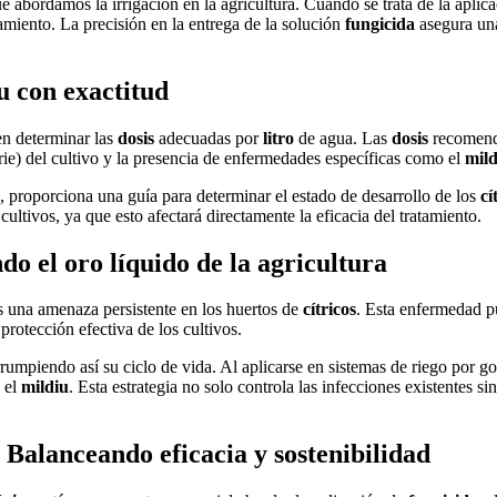
e abordamos la irrigación en la agricultura. Cuando se trata de la aplic
amiento. La precisión en la entrega de la solución
fungicida
asegura una
u con exactitud
en determinar las
dosis
adecuadas por
litro
de agua. Las
dosis
recomenda
) del cultivo y la presencia de enfermedades específicas como el
mild
s, proporciona una guía para determinar el estado de desarrollo de los
cí
cultivos, ya que esto afectará directamente la eficacia del tratamiento.
do el oro líquido de la agricultura
es una amenaza persistente en los huertos de
cítricos
. Esta enfermedad pu
protección efectiva de los cultivos.
rrumpiendo así su ciclo de vida. Al aplicarse en sistemas de riego por g
 el
mildiu
. Esta estrategia no solo controla las infecciones existentes 
 Balanceando eficacia y sostenibilidad