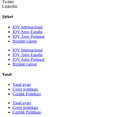
Twitter
LinkedIn
Şirket
IQV Internacional
IQV Agro España
IQV Agro Portugal
Bizimle çalışın
IQV Internacional
IQV Agro España
IQV Agro Portugal
Bizimle çalışın
Yasal
Yasal uyarı
Çerez politikası
Gizlilik Politikası
Yasal uyarı
Çerez politikası
Gizlilik Politikası