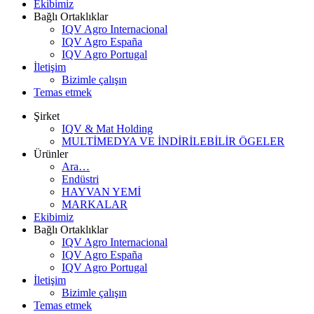
Ekibimiz
Bağlı Ortaklıklar
IQV Agro Internacional
IQV Agro España
IQV Agro Portugal
İletişim
Bizimle çalışın
Temas etmek
Şirket
IQV & Mat Holding
MULTİMEDYA VE İNDİRİLEBİLİR ÖGELER
Ürünler
Ara…
Endüstri
HAYVAN YEMİ
MARKALAR
Ekibimiz
Bağlı Ortaklıklar
IQV Agro Internacional
IQV Agro España
IQV Agro Portugal
İletişim
Bizimle çalışın
Temas etmek