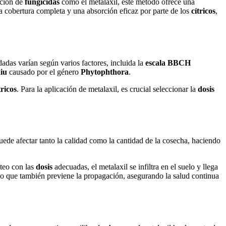
ación de
fungicidas
como el metalaxil, este método ofrece una
 cobertura completa y una absorción eficaz por parte de los
cítricos
,
das varían según varios factores, incluida la
escala BBCH
iu
causado por el género
Phytophthora
.
tricos
. Para la aplicación de metalaxil, es crucial seleccionar la
dosis
ede afectar tanto la calidad como la cantidad de la cosecha, haciendo
oteo con las
dosis
adecuadas, el metalaxil se infiltra en el suelo y llega
sino que también previene la propagación, asegurando la salud continua