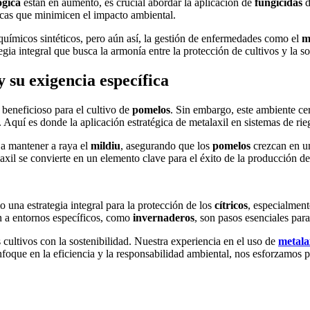
ógica
están en aumento, es crucial abordar la aplicación de
fungicidas
d
ticas que minimicen el impacto ambiental.
uímicos sintéticos, pero aún así, la gestión de enfermedades como el
m
egia integral que busca la armonía entre la protección de cultivos y la s
 su exigencia específica
beneficioso para el cultivo de
pomelos
. Sin embargo, este ambiente c
Aquí es donde la aplicación estratégica de metalaxil en sistemas de rie
 a mantener a raya el
mildiu
, asegurando que los
pomelos
crezcan en un
laxil se convierte en un elemento clave para el éxito de la producción d
 una estrategia integral para la protección de los
cítricos
, especialment
n a entornos específicos, como
invernaderos
, son pasos esenciales para
s cultivos con la sostenibilidad. Nuestra experiencia en el uso de
metala
foque en la eficiencia y la responsabilidad ambiental, nos esforzamos p