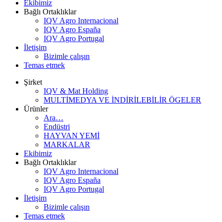
Ekibimiz
Bağlı Ortaklıklar
IQV Agro Internacional
IQV Agro España
IQV Agro Portugal
İletişim
Bizimle çalışın
Temas etmek
Şirket
IQV & Mat Holding
MULTİMEDYA VE İNDİRİLEBİLİR ÖGELER
Ürünler
Ara…
Endüstri
HAYVAN YEMİ
MARKALAR
Ekibimiz
Bağlı Ortaklıklar
IQV Agro Internacional
IQV Agro España
IQV Agro Portugal
İletişim
Bizimle çalışın
Temas etmek