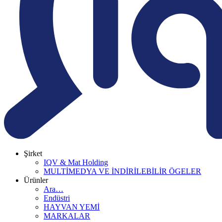
Şirket
IQV & Mat Holding
MULTİMEDYA VE İNDİRİLEBİLİR ÖGELER
Ürünler
Ara…
Endüstri
HAYVAN YEMİ
MARKALAR