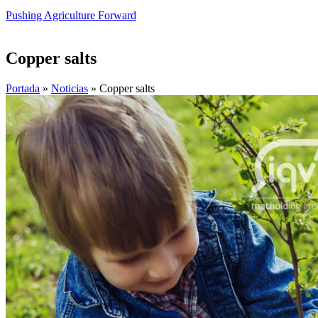
Pushing Agriculture Forward
Copper salts
Portada
»
Noticias
»
Copper salts