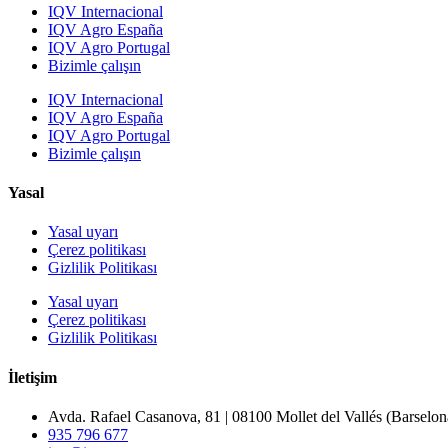
IQV Internacional
IQV Agro España
IQV Agro Portugal
Bizimle çalışın
IQV Internacional
IQV Agro España
IQV Agro Portugal
Bizimle çalışın
Yasal
Yasal uyarı
Çerez politikası
Gizlilik Politikası
Yasal uyarı
Çerez politikası
Gizlilik Politikası
İletişim
Avda. Rafael Casanova, 81 | 08100 Mollet del Vallés (Barselon
935 796 677