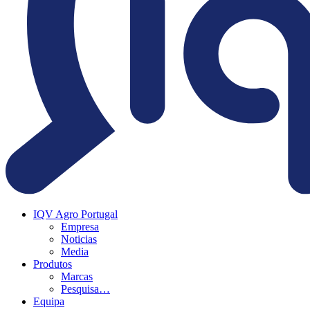
IQV Agro Portugal
Empresa
Noticias
Media
Produtos
Marcas
Pesquisa…
Equipa