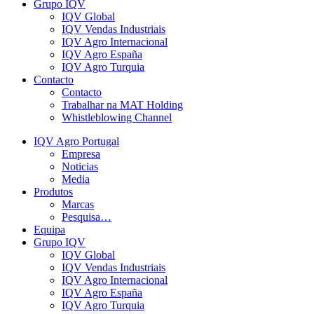
Grupo IQV
IQV Global
IQV Vendas Industriais
IQV Agro Internacional
IQV Agro España
IQV Agro Turquia
Contacto
Contacto
Trabalhar na MAT Holding
Whistleblowing Channel
IQV Agro Portugal
Empresa
Noticias
Media
Produtos
Marcas
Pesquisa…
Equipa
Grupo IQV
IQV Global
IQV Vendas Industriais
IQV Agro Internacional
IQV Agro España
IQV Agro Turquia