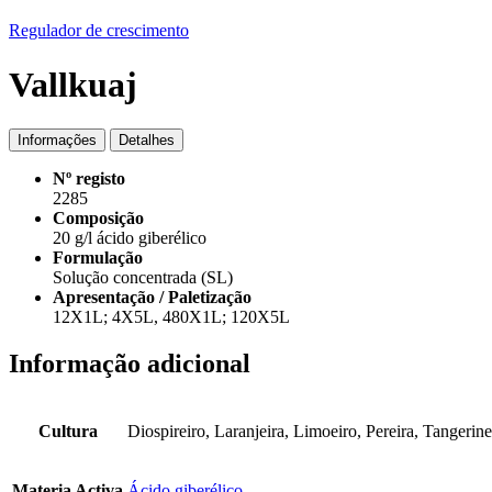
Regulador de crescimento
Vallkuaj
Informações
Detalhes
Nº registo
2285
Composição
20 g/l ácido giberélico
Formulação
Solução concentrada (SL)
Apresentação / Paletização
12X1L; 4X5L, 480X1L; 120X5L
Informação adicional
Cultura
Diospireiro, Laranjeira, Limoeiro, Pereira, Tangerine
Materia Activa
Ácido giberélico