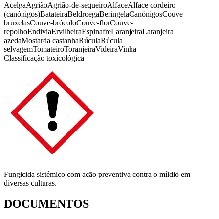
Acelga
Agrião
Agrião-de-sequeiro
Alface
Alface cordeiro
(canónigos)
Batateira
Beldroega
Beringela
Canónigos
Couve
bruxelas
Couve-brócolo
Couve-flor
Couve-
repolho
Endivia
Ervilheira
Espinafre
Laranjeira
Laranjeira
azeda
Mostarda castanha
Rúcula
Rúcula
selvagem
Tomateiro
Toranjeira
Videira
Vinha
Classificação toxicológica
Fungicida sistémico com ação preventiva contra o míldio em
diversas culturas.
DOCUMENTOS