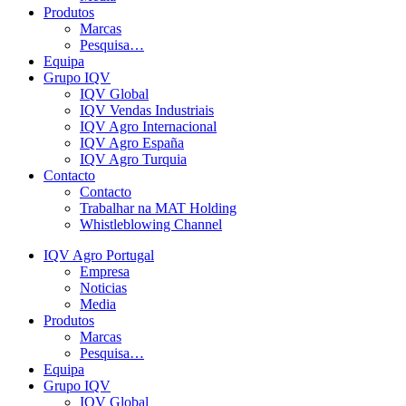
Produtos
Marcas
Pesquisa…
Equipa
Grupo IQV
IQV Global
IQV Vendas Industriais
IQV Agro Internacional
IQV Agro España
IQV Agro Turquia
Contacto
Contacto
Trabalhar na MAT Holding
Whistleblowing Channel
IQV Agro Portugal
Empresa
Noticias
Media
Produtos
Marcas
Pesquisa…
Equipa
Grupo IQV
IQV Global