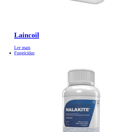
Laincoil
Ler mais
Fungicidas