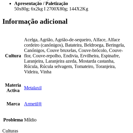
Apresentação / Paletização
50x80g; 6x2kg I 2700X80g; 144X2Kg
Informação adicional
Acelga, Agrião, Agrião-de-sequeiro, Alface, Alface
cordeiro (canónigos), Batateira, Beldroega, Beringela,
Canónigos, Couve bruxelas, Couve-brócolo, Couve-
Cultura
flor, Couve-repolho, Endivia, Ervilheira, Espinafre,
Laranjeira, Laranjeira azeda, Mostarda castanha,
Rúcula, Rúcula selvagem, Tomateiro, Toranjeira,
Videira, Vinha
Materia
Metalaxil
Activa
Marca
Armetil®
Problema
Míldio
Culturas