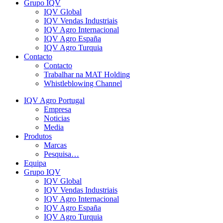
Grupo IQV
IQV Global
IQV Vendas Industriais
IQV Agro Internacional
IQV Agro España
IQV Agro Turquia
Contacto
Contacto
Trabalhar na MAT Holding
Whistleblowing Channel
IQV Agro Portugal
Empresa
Noticias
Media
Produtos
Marcas
Pesquisa…
Equipa
Grupo IQV
IQV Global
IQV Vendas Industriais
IQV Agro Internacional
IQV Agro España
IQV Agro Turquia