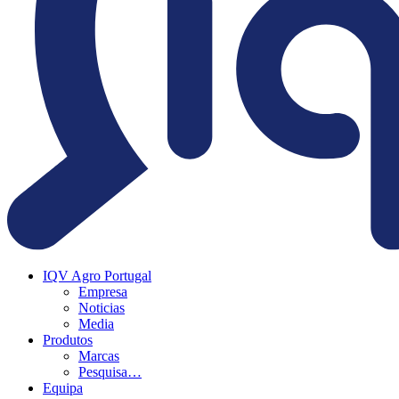
IQV Agro Portugal
Empresa
Noticias
Media
Produtos
Marcas
Pesquisa…
Equipa