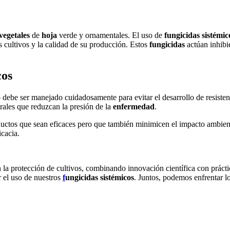
vegetales
de
hoja
verde y ornamentales. El uso de
fungicidas sistémic
us cultivos y la calidad de su producción. Estos
fungicidas
actúan inhibi
cos
debe ser manejado cuidadosamente para evitar el desarrollo de resisten
rales que reduzcan la presión de la
enfermedad
.
ductos que sean eficaces pero que también minimicen el impacto ambient
icacia.
 la protección de cultivos, combinando innovación científica con práctic
r el uso de nuestros
f
ungicidas sistémicos
. Juntos, podemos enfrentar l