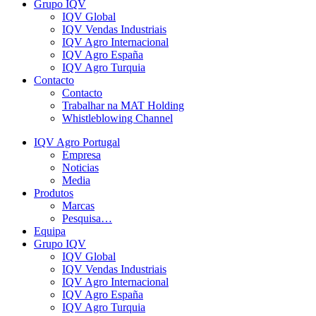
Grupo IQV
IQV Global
IQV Vendas Industriais
IQV Agro Internacional
IQV Agro España
IQV Agro Turquia
Contacto
Contacto
Trabalhar na MAT Holding
Whistleblowing Channel
IQV Agro Portugal
Empresa
Noticias
Media
Produtos
Marcas
Pesquisa…
Equipa
Grupo IQV
IQV Global
IQV Vendas Industriais
IQV Agro Internacional
IQV Agro España
IQV Agro Turquia