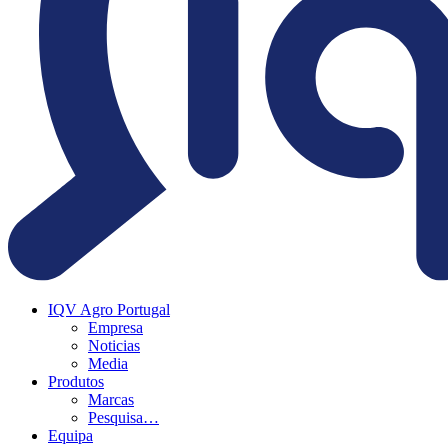
IQV Agro Portugal
Empresa
Noticias
Media
Produtos
Marcas
Pesquisa…
Equipa