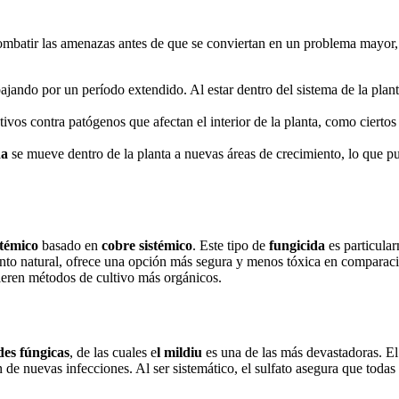
 combatir las amenazas antes de que se conviertan en un problema mayor,
ajando por un período extendido. Al estar dentro del sistema de la pla
ivos contra patógenos que afectan el interior de la planta, como ciertos
da
se mueve dentro de la planta a nuevas áreas de crecimiento, lo que pu
stémico
basado en
cobre sistémico
. Este tipo de
fungicida
es particula
mento natural, ofrece una opción más segura y menos tóxica en comparac
ieren métodos de cultivo más orgánicos.
es fúngicas
, de las cuales e
l mildiu
es una de las más devastadoras. E
 de nuevas infecciones. Al ser sistemático, el sulfato asegura que todas l