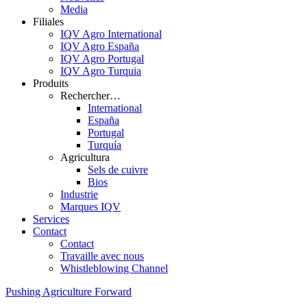
Media
Filiales
IQV Agro International
IQV Agro España
IQV Agro Portugal
IQV Agro Turquia
Produits
Rechercher…
International
España
Portugal
Turquía
Agricultura
Sels de cuivre
Bios
Industrie
Marques IQV
Services
Contact
Contact
Travaille avec nous
Whistleblowing Channel
Pushing Agriculture Forward