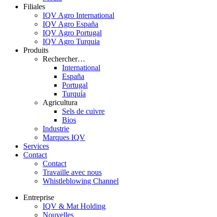
Filiales
IQV Agro International
IQV Agro España
IQV Agro Portugal
IQV Agro Turquia
Produits
Rechercher…
International
España
Portugal
Turquía
Agricultura
Sels de cuivre
Bios
Industrie
Marques IQV
Services
Contact
Contact
Travaille avec nous
Whistleblowing Channel
Entreprise
IQV & Mat Holding
Nouvelles