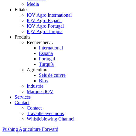
Media
Filiales
IQV Agro International
IQV Agro España
IQV Agro Portugal
IQV Agro Turquia
Produits
Rechercher…
International
España
Portugal
Turquía
Agricultura
Sels de cuivre
Bios
Industrie
Marques IQV
Services
Contact
Contact
Travaille avec nous
Whistleblowing Channel
Pushing Agriculture Forward