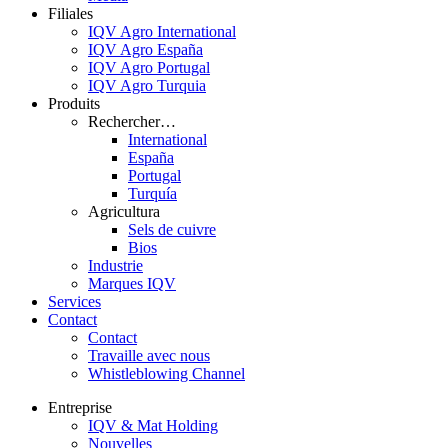
Filiales
IQV Agro International
IQV Agro España
IQV Agro Portugal
IQV Agro Turquia
Produits
Rechercher…
International
España
Portugal
Turquía
Agricultura
Sels de cuivre
Bios
Industrie
Marques IQV
Services
Contact
Contact
Travaille avec nous
Whistleblowing Channel
Entreprise
IQV & Mat Holding
Nouvelles