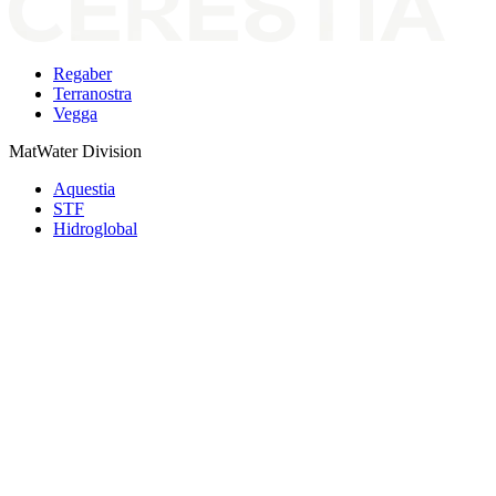
Regaber
Terranostra
Vegga
MatWater Division
Aquestia
STF
Hidroglobal