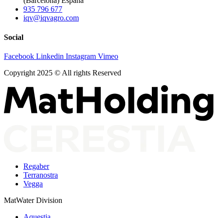
(Barcelona) España
935 796 677
iqv@iqvagro.com
Social
Facebook
Linkedin
Instagram
Vimeo
Copyright 2025 © All rights Reserved
Regaber
Terranostra
Vegga
MatWater Division
Aquestia