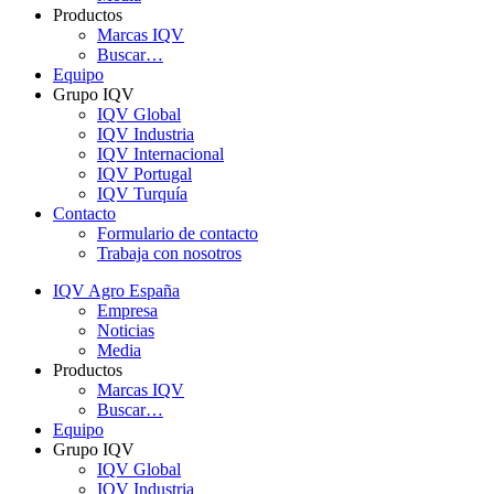
Productos
Marcas IQV
Buscar…
Equipo
Grupo IQV
IQV Global
IQV Industria
IQV Internacional
IQV Portugal
IQV Turquía
Contacto
Formulario de contacto
Trabaja con nosotros
IQV Agro España
Empresa
Noticias
Media
Productos
Marcas IQV
Buscar…
Equipo
Grupo IQV
IQV Global
IQV Industria