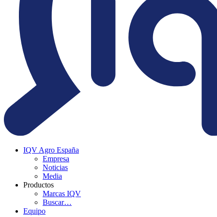
IQV Agro España
Empresa
Noticias
Media
Productos
Marcas IQV
Buscar…
Equipo