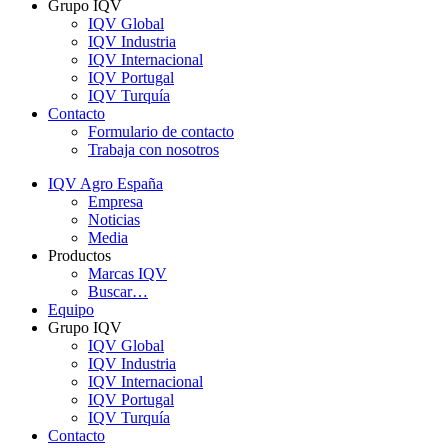
Grupo IQV
IQV Global
IQV Industria
IQV Internacional
IQV Portugal
IQV Turquía
Contacto
Formulario de contacto
Trabaja con nosotros
IQV Agro España
Empresa
Noticias
Media
Productos
Marcas IQV
Buscar…
Equipo
Grupo IQV
IQV Global
IQV Industria
IQV Internacional
IQV Portugal
IQV Turquía
Contacto