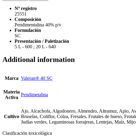
Nº registro
25551
Composición
Pendimentalina 40% p/v
Formulación
SC
Presentación / Paletización
5 L - 600 ; 20 L - 640
Additional information
Marca
Valeran® 40 SC
Materia
Pendimetalina
Activa
Ajo, Alcachofa, Algodonero, Almendro, Altramuz, Apio, Avel
Cultivo
Bruselas, Coliflor, Colza, Fresales, Frutales de hueso, Frut
Judías verdes, Leguminosas forrajeras, Lentejas, Maíz, Mijo
Clasificación toxicológica