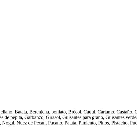
lano, Batata, Berenjena, boniato, Brécol, Caqui, Cártamo, Castaño, Ce
ales de pepita, Garbanzo, Girasol, Guisantes para grano, Guisantes verd
, Nogal, Nuez de Pecán, Pacano, Patata, Pimiento, Pinos, Pistacho, Pu