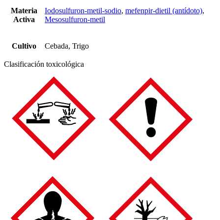
Materia
Iodosulfuron-metil-sodio
,
mefenpir-dietil (antídoto)
,
Activa
Mesosulfuron-metil
Cultivo
Cebada, Trigo
Clasificación toxicológica