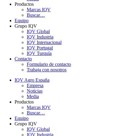
Productos
Marcas IQV
Buscar…
Equipo
Grupo IQV
IQV Global
IQV Industria
IQV Internacional
IQV Portugal
IQV Turquía
Contacto
Formulario de contacto
Trabaja con nosotros
IQV Agro España
Empresa
Noticias
Media
Productos
Marcas IQV
Buscar…
Equipo
Grupo IQV
IQV Global
IQV Industria