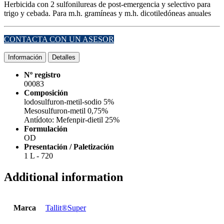
Herbicida con 2 sulfonilureas de post-emergencia y selectivo para
trigo y cebada. Para m.h. gramíneas y m.h. dicotiledóneas anuales
CONTACTA CON UN ASESOR
Información
Detalles
Nº registro
00083
Composición
lodosulfuron-metil-sodio 5%
Mesosulfuron-metil 0,75%
Antídoto: Mefenpir-dietil 25%
Formulación
OD
Presentación / Paletización
1 L - 720
Additional information
Marca
Tallit®Super