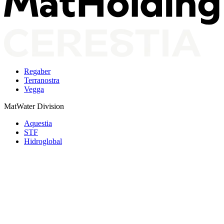
Regaber
Terranostra
Vegga
MatWater Division
Aquestia
STF
Hidroglobal