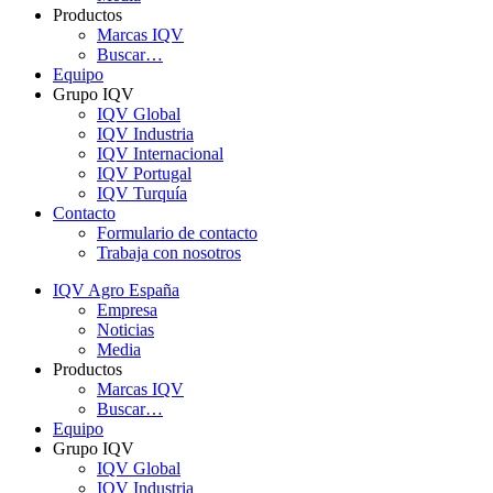
Productos
Marcas IQV
Buscar…
Equipo
Grupo IQV
IQV Global
IQV Industria
IQV Internacional
IQV Portugal
IQV Turquía
Contacto
Formulario de contacto
Trabaja con nosotros
IQV Agro España
Empresa
Noticias
Media
Productos
Marcas IQV
Buscar…
Equipo
Grupo IQV
IQV Global
IQV Industria