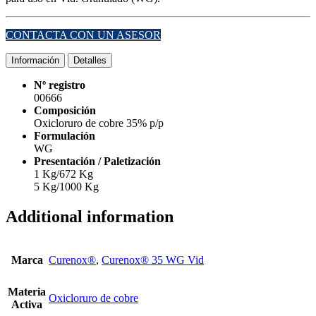
CONTACTA CON UN ASESOR
Información
Detalles
Nº registro
00666
Composición
Oxicloruro de cobre 35% p/p
Formulación
WG
Presentación / Paletización
1 Kg/672 Kg
5 Kg/1000 Kg
Additional information
Marca
Curenox®
,
Curenox® 35 WG Vid
Materia
Oxicloruro de cobre
Activa