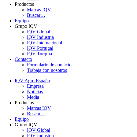
Productos
Marcas IQV
Buscar…
Equipo
Grupo IQV
IQV Global
IQV Industria
IQV Internacional
IQV Portugal
IQV Turquía
Contacto
Formulario de contacto
Trabaja con nosotros
IQV Agro España
Empresa
Noticias
Media
Productos
Marcas IQV
Buscar…
Equipo
Grupo IQV
IQV Global
IQV Industria