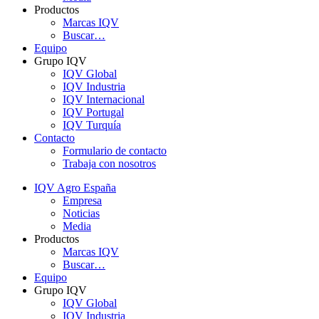
Productos
Marcas IQV
Buscar…
Equipo
Grupo IQV
IQV Global
IQV Industria
IQV Internacional
IQV Portugal
IQV Turquía
Contacto
Formulario de contacto
Trabaja con nosotros
IQV Agro España
Empresa
Noticias
Media
Productos
Marcas IQV
Buscar…
Equipo
Grupo IQV
IQV Global
IQV Industria