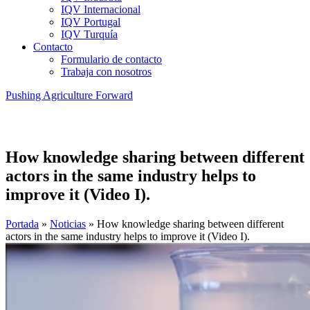
IQV Internacional
IQV Portugal
IQV Turquía
Contacto
Formulario de contacto
Trabaja con nosotros
Pushing Agriculture Forward
How knowledge sharing between different
actors in the same industry helps to
improve it (Video I).
Portada
»
Noticias
»
How knowledge sharing between different
actors in the same industry helps to improve it (Video I).