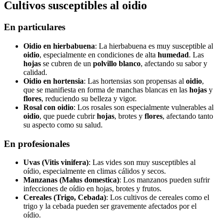
Cultivos susceptibles al oidio
En particulares
Oidio en hierbabuena
: La hierbabuena es muy susceptible al
oidio
, especialmente en condiciones de alta
humedad
. Las
hojas
se cubren de un
polvillo blanco
, afectando su sabor y
calidad.
Oidio en hortensia
: Las hortensias son propensas al
oidio
,
que se manifiesta en forma de manchas blancas en las
hojas
y
flores
, reduciendo su belleza y vigor.
Rosal con oidio
: Los rosales son especialmente vulnerables al
oidio
, que puede cubrir
hojas
, brotes y
flores
, afectando tanto
su aspecto como su salud.
En profesionales
Uvas (Vitis vinifera)
: Las vides son muy susceptibles al
oídio, especialmente en climas cálidos y secos.
Manzanas (Malus domestica)
: Los manzanos pueden sufrir
infecciones de oídio en hojas, brotes y frutos.
Cereales (Trigo, Cebada)
: Los cultivos de cereales como el
trigo y la cebada pueden ser gravemente afectados por el
oídio.