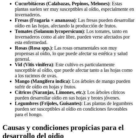
Cucurbitáceas (Calabazas, Pepinos, Melones)
: Estas
plantas suelen ser muy susceptibles al oídio, especialmente en
invernaderos.
Fresas (Fragaria × ananassa)
: Las fresas pueden desarrollar
oídio en las hojas, afectando la producción de frutos.
Tomates (Solanum lycopersicum)
: Los tomates, tanto en
invernaderos como al aire libre, pueden verse afectados por
esta enfermedad.
Rosas (Rosa spp.)
: Las rosas ornamentales son muy
propensas al oídio, lo que puede afectar su estética y salud
general.
Vid (Vitis vinifera)
: Este cultivo es particularmente
susceptible al oídio, que puede afectar tanto a las hojas como
a los racimos de uvas.
Mango (Mangifera indica)
: Los árboles de mango pueden
sufrir de oídio en hojas y frutos.
Cítricos (Naranjas, Limones, etc.)
: Los árboles cítricos
pueden desarrollar oídio en sus hojas y brotes jóvenes.
Legumbres (Frijoles, Guisantes)
: Las plantas de legumbres
pueden ser susceptibles al oídio en condiciones favorables
para el hongo.
Causas y condiciones propicias para el
desarrollo del oidio