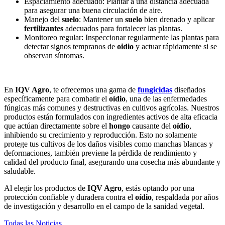
Espaciamiento adecuado: Plantar a una distancia adecuada
para asegurar una buena circulación de aire.
Manejo del
suelo
: Mantener un
suelo
bien drenado y aplicar
fertilizantes
adecuados para fortalecer las plantas.
Monitoreo regular: Inspeccionar regularmente las plantas para
detectar signos tempranos de
oidio
y actuar rápidamente si se
observan síntomas.
En
IQV Agro
, te ofrecemos una gama de
fungicidas
diseñados
específicamente para combatir el
oídio
, una de las enfermedades
fúngicas más comunes y destructivas en cultivos agrícolas. Nuestros
productos están formulados con ingredientes activos de alta eficacia
que actúan directamente sobre el
hongo
causante del
oídio
,
inhibiendo su crecimiento y reproducción. Esto no solamente
protege tus cultivos de los daños visibles como manchas blancas y
deformaciones, también previene la pérdida de rendimiento y
calidad del producto final, asegurando una cosecha más abundante y
saludable.
Al elegir los productos de
IQV Agro
, estás optando por una
protección confiable y duradera contra el
oídio
, respaldada por años
de investigación y desarrollo en el campo de la sanidad vegetal.
Todas las Noticias