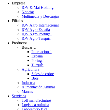
Empresa
IQV & Mat Holding
Noticias
Multimedia y Descargas
Filiales
IQV Agro Internacional
IQV Agro España
IQV Agro Portugal
IQV Agro Turquía
Productos
Buscar…
Internacional
España
Portugal
Turquía
Agricultura
Sales de cobre
Bios
Industria
Alimentación Animal
Marcas
Servicios
Toll manufacturing
Logística química
Laboratorio BPL