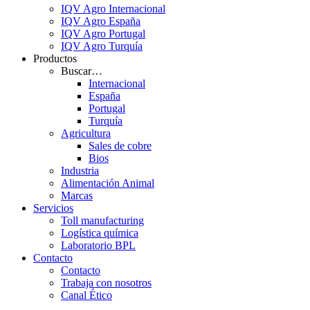
IQV Agro Internacional
IQV Agro España
IQV Agro Portugal
IQV Agro Turquía
Productos
Buscar…
Internacional
España
Portugal
Turquía
Agricultura
Sales de cobre
Bios
Industria
Alimentación Animal
Marcas
Servicios
Toll manufacturing
Logística química
Laboratorio BPL
Contacto
Contacto
Trabaja con nosotros
Canal Ético