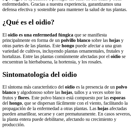
enfermedades. Gracias a nuestra experiencia, garantizamos una
defensa efectiva y sostenible para mantener la salud de tus plantas.
¿Qué es el oidio?
El
oidio es una enfermedad fúngica
que se manifiesta
principalmente en forma de un
polvillo blanco
sobre las
hojas
y
otras partes de las plantas. Este
hongo
puede afectar a una gran
variedad de cultivos, incluyendo plantas ornamentales, frutales y
hortalizas. Entre las plantas comúnmente afectadas por el
oidio
se
encuentran la hierbabuena, la hortensia, y los rosales.
Sintomatología del oidio
El síntoma más característico del
oidio
es la presencia de un
polvo
blanco
y algodonoso sobre las
hojas
, tallos y a veces sobre los
frutos y
flores
. Este polvo blanco está compuesto por las
esporas
del
hongo
, que se dispersan fácilmente con el viento, facilitando la
propagación de la enfermedad a otras plantas. Las
hojas
afectadas
pueden amarillear, secarse y caer prematuramente. En casos severos,
la planta entera puede debilitarse, afectando su crecimiento y
producción.