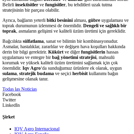
Belirli
insektisitler
ve
fungisitler
, bu tehditleri uzak tutma
stratejisinin bir parçası olabilir.
Ayrıca, bağların yeterli
bitki besinini
alması,
gübre
uygulaması ve
toprak durumunun izlenmesi de önemlidir.
Dengeli ve sağlıklı bir
toprak
, asmaların gelişimi ve kaliteli üzüm üretimi için gereklidir.
Bağcılıkta
sülfatlama
, sanat ve bilimin bir kombinasyonudur.
Asmalar, hastalıklar, zararlılar ve değişen hava koşulları hakkında
derin bir bilgi gerektirir.
Kükürt
ve diğer
fungisitlerin
hassas
uygulaması ve entegre bir
bağ yönetimi stratejisi
, mahsulü
korumak ve yüksek kaliteli üzüm üretimini sağlamak için çok
önemlidir.
Iqv Agro
‘da sunduğumuz ürünlere ek olarak, uygun
sulama
,
stratejik budama
ve seçici
herbisit
kullanımı bağın
gelişmesine olanak tanır.
Todas las Noticias
Facebook
Twitter
LinkedIn
Şirket
IQV Agro Internacional