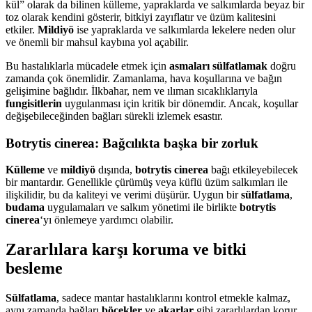
kül” olarak da bilinen külleme, yapraklarda ve salkımlarda beyaz bir
toz olarak kendini gösterir, bitkiyi zayıflatır ve üzüm kalitesini
etkiler.
Mildiyö
ise yapraklarda ve salkımlarda lekelere neden olur
ve önemli bir mahsul kaybına yol açabilir.
Bu hastalıklarla mücadele etmek için
asmaları sülfatlamak
doğru
zamanda çok önemlidir. Zamanlama, hava koşullarına ve bağın
gelişimine bağlıdır. İlkbahar, nem ve ılıman sıcaklıklarıyla
fungisitlerin
uygulanması için kritik bir dönemdir. Ancak, koşullar
değişebileceğinden bağları sürekli izlemek esastır.
Botrytis cinerea: Bağcılıkta başka bir zorluk
Külleme
ve
mildiyö
dışında,
botrytis cinerea
bağı etkileyebilecek
bir mantardır. Genellikle çürümüş veya küflü üzüm salkımları ile
ilişkilidir, bu da kaliteyi ve verimi düşürür. Uygun bir
sülfatlama
,
budama
uygulamaları ve salkım yönetimi ile birlikte
botrytis
cinerea
‘yı önlemeye yardımcı olabilir.
Zararlılara karşı koruma ve bitki
besleme
Sülfatlama
, sadece mantar hastalıklarını kontrol etmekle kalmaz,
aynı zamanda bağları
böcekler
ve
akarlar
gibi zararlılardan korur.