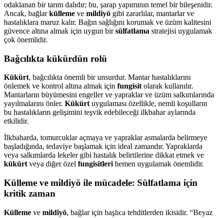
odaklanan bir tarım dalıdır; bu, şarap yapımının temel bir bileşenidir.
Ancak, bağlar
külleme
ve
mildiyö
gibi zararlılar, mantarlar ve
hastalıklara maruz kalır. Bağın sağlığını korumak ve üzüm kalitesini
güvence altına almak için uygun bir
sülfatlama
stratejisi uygulamak
çok önemlidir.
Bağcılıkta kükürdün rolü
Kükürt
, bağcılıkta önemli bir unsurdur. Mantar hastalıklarını
önlemek ve kontrol altına almak için
fungisit
olarak kullanılır.
Mantarların büyümesini engeller ve yapraklar ve üzüm salkımlarında
yayılmalarını önler.
Kükürt
uygulaması özellikle, nemli koşulların
bu hastalıkların gelişimini teşvik edebileceği ilkbahar aylarında
etkilidir.
İlkbaharda, tomurcuklar açmaya ve yapraklar asmalarda belirmeye
başladığında, tedaviye başlamak için ideal zamandır. Yapraklarda
veya salkımlarda lekeler gibi hastalık belirtilerine dikkat etmek ve
kükürt
veya diğer özel
fungisitleri
hemen uygulamak önemlidir.
Külleme ve mildiyö ile mücadele: Sülfatlama için
kritik zaman
Külleme
ve
mildiyö
, bağlar için başlıca tehditlerden ikisidir. “Beyaz