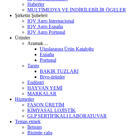
Haberler
MULTİMEDYA VE İNDİRİLEBİLİR ÖGELER
Şirketin Şubeleri
IQV Agro Internacional
IQV Agro España
IQV Agro Portugal
Ürünler
Aramak…
Uluslararası Ürün Kataloğu
España
Portugal
Tarım
BAKIR TUZLARI
Biyo-ürünler
Endüstri
HAYVAN YEMİ
MARKALAR
Hizmetler
FASON ÜRETİM
KİMYASAL LOJİSTİK
GLP SERTİFİKALI LABORATUVAR
Temas etmek
İletişim
Bizimle çalış