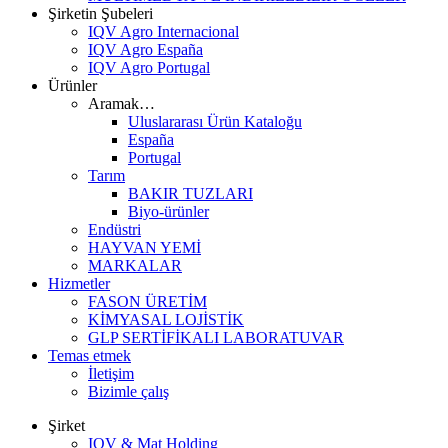
Şirketin Şubeleri
IQV Agro Internacional
IQV Agro España
IQV Agro Portugal
Ürünler
Aramak…
Uluslararası Ürün Kataloğu
España
Portugal
Tarım
BAKIR TUZLARI
Biyo-ürünler
Endüstri
HAYVAN YEMİ
MARKALAR
Hizmetler
FASON ÜRETİM
KİMYASAL LOJİSTİK
GLP SERTİFİKALI LABORATUVAR
Temas etmek
İletişim
Bizimle çalış
Şirket
IQV & Mat Holding