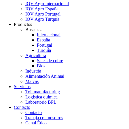
IQV Agro Internacional
IQV Agro España
IQV Agro Portugal
IQV Agro Turquía
Productos
Buscar…
Internacional
España
Portugal
Turquía
Agricultura
Sales de cobre
Bios
Industria
Alimentación Animal
Marcas
Servicios
Toll manufacturing
Logística química
Laboratorio BPL
Contacto
Contacto
Trabaja con nosotros
Canal Ético