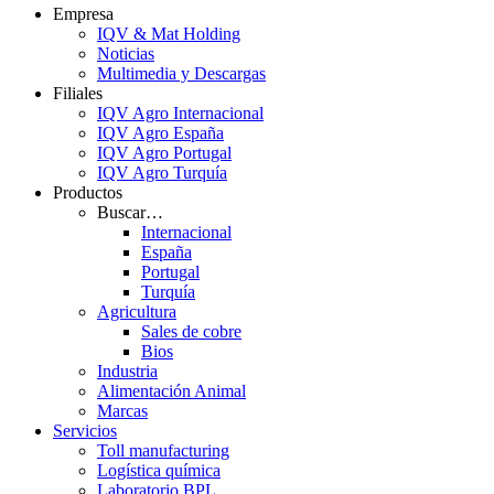
Empresa
IQV & Mat Holding
Noticias
Multimedia y Descargas
Filiales
IQV Agro Internacional
IQV Agro España
IQV Agro Portugal
IQV Agro Turquía
Productos
Buscar…
Internacional
España
Portugal
Turquía
Agricultura
Sales de cobre
Bios
Industria
Alimentación Animal
Marcas
Servicios
Toll manufacturing
Logística química
Laboratorio BPL