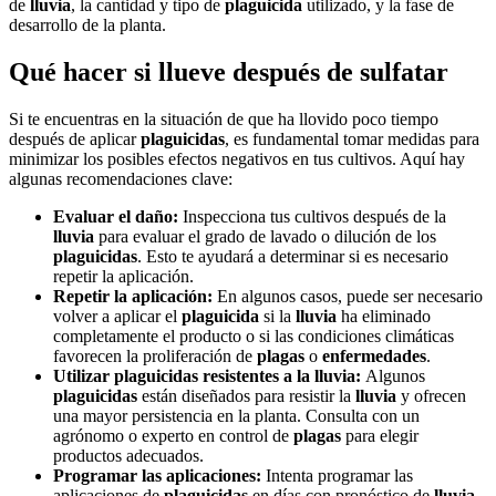
de
lluvia
, la cantidad y tipo de
plaguicida
utilizado, y la fase de
desarrollo de la planta.
Qué hacer si llueve después de sulfatar
Si te encuentras en la situación de que ha llovido poco tiempo
después de aplicar
plaguicidas
, es fundamental tomar medidas para
minimizar los posibles efectos negativos en tus cultivos. Aquí hay
algunas recomendaciones clave:
Evaluar el daño:
Inspecciona tus cultivos después de la
lluvia
para evaluar el grado de lavado o dilución de los
plaguicidas
. Esto te ayudará a determinar si es necesario
repetir la aplicación.
Repetir la aplicación:
En algunos casos, puede ser necesario
volver a aplicar el
plaguicida
si la
lluvia
ha eliminado
completamente el producto o si las condiciones climáticas
favorecen la proliferación de
plagas
o
enfermedades
.
Utilizar plaguicidas resistentes a la lluvia:
Algunos
plaguicidas
están diseñados para resistir la
lluvia
y ofrecen
una mayor persistencia en la planta. Consulta con un
agrónomo o experto en control de
plagas
para elegir
productos adecuados.
Programar las aplicaciones:
Intenta programar las
aplicaciones de
plaguicidas
en días con pronóstico de
lluvia