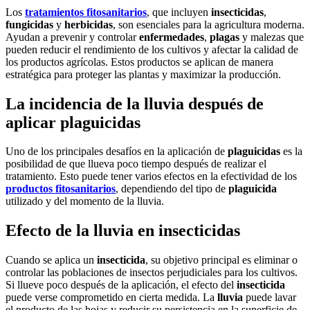
Los
tratamientos fitosanitarios
, que incluyen
insecticidas
,
fungicidas
y
herbicidas
, son esenciales para la agricultura moderna.
Ayudan a prevenir y controlar
enfermedades
,
plagas
y malezas que
pueden reducir el rendimiento de los cultivos y afectar la calidad de
los productos agrícolas. Estos productos se aplican de manera
estratégica para proteger las plantas y maximizar la producción.
La incidencia de la lluvia después de
aplicar plaguicidas
Uno de los principales desafíos en la aplicación de
plaguicidas
es la
posibilidad de que llueva poco tiempo después de realizar el
tratamiento. Esto puede tener varios efectos en la efectividad de los
productos fitosanitarios
, dependiendo del tipo de
plaguicida
utilizado y del momento de la lluvia.
Efecto de la lluvia en insecticidas
Cuando se aplica un
insecticida
, su objetivo principal es eliminar o
controlar las poblaciones de insectos perjudiciales para los cultivos.
Si llueve poco después de la aplicación, el efecto del
insecticida
puede verse comprometido en cierta medida. La
lluvia
puede lavar
el producto de las hojas y reducir su persistencia en la superficie de