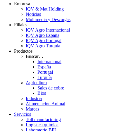
Empresa
IQV & Mat Holding
Noticias
Multimedia y Descargas
Filiales
IQV Agro Internacional
IQV Agro España
IQV Agro Portugal
IQV Agro Turquía
Productos
Buscar…
Internacional
España
Portugal
Turquía
Agricultura
Sales de cobre
Bios
Industria
Alimentación Animal
Marcas
Servicios
Toll manufacturing
Logística química
Laboratorio BPL