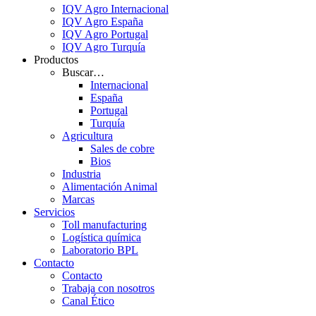
IQV Agro Internacional
IQV Agro España
IQV Agro Portugal
IQV Agro Turquía
Productos
Buscar…
Internacional
España
Portugal
Turquía
Agricultura
Sales de cobre
Bios
Industria
Alimentación Animal
Marcas
Servicios
Toll manufacturing
Logística química
Laboratorio BPL
Contacto
Contacto
Trabaja con nosotros
Canal Ético