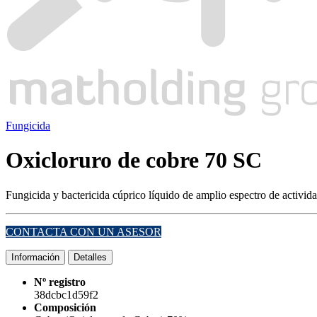
Fungicida
Oxicloruro de cobre 70 SC
Fungicida y bactericida cúprico líquido de amplio espectro de activid
CONTACTA CON UN ASESOR
Información
Detalles
Nº registro
38dcbc1d59f2
Composición