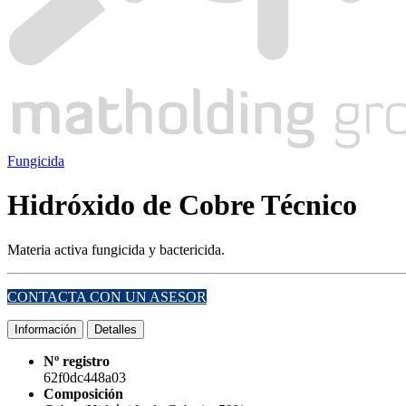
Fungicida
Hidróxido de Cobre Técnico
Materia activa fungicida y bactericida.
CONTACTA CON UN ASESOR
Información
Detalles
Nº registro
62f0dc448a03
Composición