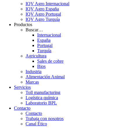
IQV Agro Internacional
IQV Agro España
IQV Agro Portugal
IQV Agro Turquía
Productos
Buscar…
Internacional
España
Portugal
Turquía
Agricultura
Sales de cobre
Bios
Industria
Alimentación Animal
Marcas
Servicios
Toll manufacturing
Logística química
Laboratorio BPL
Contacto
Contacto
Trabaja con nosotros
Canal Ético