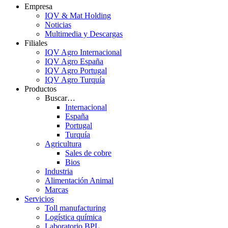
Empresa
IQV & Mat Holding
Noticias
Multimedia y Descargas
Filiales
IQV Agro Internacional
IQV Agro España
IQV Agro Portugal
IQV Agro Turquía
Productos
Buscar…
Internacional
España
Portugal
Turquía
Agricultura
Sales de cobre
Bios
Industria
Alimentación Animal
Marcas
Servicios
Toll manufacturing
Logística química
Laboratorio BPL