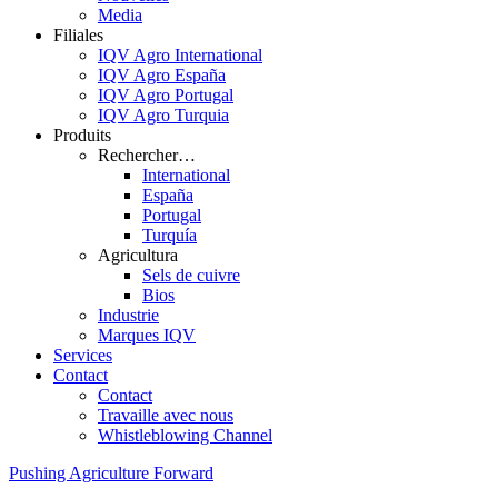
Media
Filiales
IQV Agro International
IQV Agro España
IQV Agro Portugal
IQV Agro Turquia
Produits
Rechercher…
International
España
Portugal
Turquía
Agricultura
Sels de cuivre
Bios
Industrie
Marques IQV
Services
Contact
Contact
Travaille avec nous
Whistleblowing Channel
Pushing Agriculture Forward