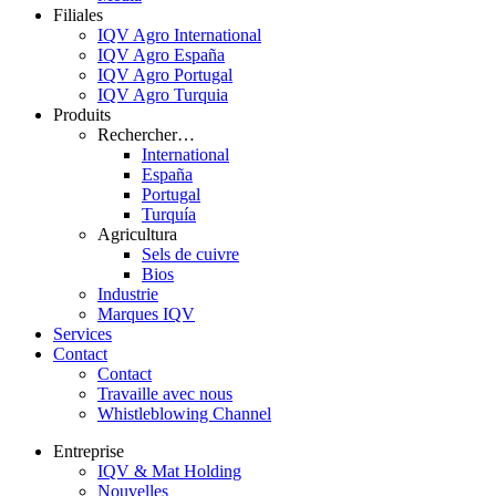
Filiales
IQV Agro International
IQV Agro España
IQV Agro Portugal
IQV Agro Turquia
Produits
Rechercher…
International
España
Portugal
Turquía
Agricultura
Sels de cuivre
Bios
Industrie
Marques IQV
Services
Contact
Contact
Travaille avec nous
Whistleblowing Channel
Entreprise
IQV & Mat Holding
Nouvelles