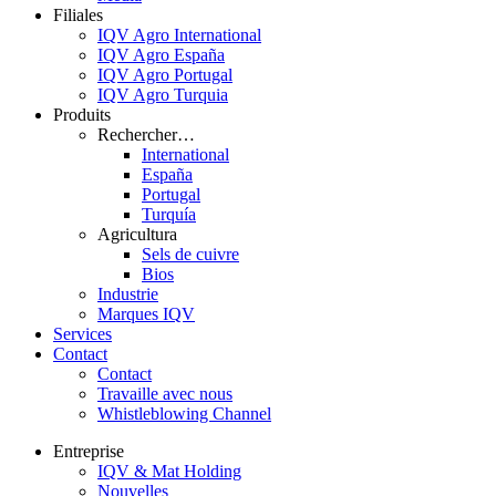
Filiales
IQV Agro International
IQV Agro España
IQV Agro Portugal
IQV Agro Turquia
Produits
Rechercher…
International
España
Portugal
Turquía
Agricultura
Sels de cuivre
Bios
Industrie
Marques IQV
Services
Contact
Contact
Travaille avec nous
Whistleblowing Channel
Entreprise
IQV & Mat Holding
Nouvelles