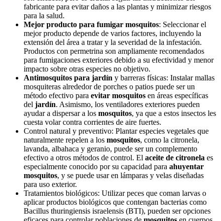
fabricante para evitar daños a las plantas y minimizar riesgos
para la salud.
Mejor producto para
fumigar mosquitos
: Seleccionar el
mejor producto depende de varios factores, incluyendo la
extensión del área a tratar y la severidad de la infestación.
Productos con permetrina son ampliamente recomendados
para fumigaciones exteriores debido a su efectividad y menor
impacto sobre otras especies no objetivo.
Antimosquitos para jardín
y barreras físicas: Instalar mallas
mosquiteras alrededor de porches o patios puede ser un
método efectivo para
evitar mosquitos
en áreas específicas
del
jardín
. Asimismo, los ventiladores exteriores pueden
ayudar a dispersar a los
mosquitos
, ya que a estos insectos les
cuesta volar contra corrientes de aire fuertes.
Control natural y preventivo: Plantar especies vegetales que
naturalmente repelen a los
mosquitos
, como la citronela,
lavanda, albahaca y geranio, puede ser un complemento
efectivo a otros métodos de control. El
aceite de citronela
es
especialmente conocido por su capacidad para
ahuyentar
mosquitos
, y se puede usar en lámparas y velas diseñadas
para uso exterior.
Tratamientos biológicos: Utilizar peces que coman larvas o
aplicar productos biológicos que contengan bacterias como
Bacillus thuringiensis israelensis (BTI), pueden ser opciones
eficaces para controlar poblaciones de
mosquitos
en cuerpos