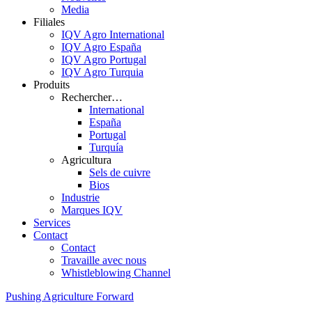
Media
Filiales
IQV Agro International
IQV Agro España
IQV Agro Portugal
IQV Agro Turquia
Produits
Rechercher…
International
España
Portugal
Turquía
Agricultura
Sels de cuivre
Bios
Industrie
Marques IQV
Services
Contact
Contact
Travaille avec nous
Whistleblowing Channel
Pushing Agriculture Forward